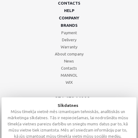
CONTACTS
HELP
COMPANY
BRANDS
Payment
Delivery
Warranty
About company
News
Contacts
MANNOL
WIX
+371 67244008
+371 67271055
Sīkdatnes
+371 26002793
Mūsu tīmekļa vietnē mēs izmantojam tehniskās, analītiskās un
mārketinga sīkdatnes. Tās ir nepieciešamas, lai nodrošinātu mūsu
tīmekļa vietnes pareizu darbību un sniegtu mums datus par to, kā
mūsu vietne tiek izmantota. Mēs arī sniedzam informāciju par to,
kā jūs izmantojat mūsu tīmekļa vietni mūsu sociālo mediju,