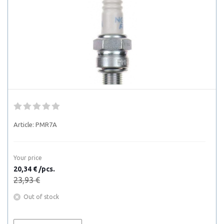
Article:
PMR7A
Your price
20,34 € /pcs.
23,93 €
Out of stock