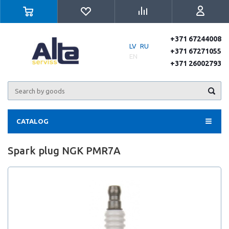
+371 67244008
LV
RU
+371 67271055
EN
+371 26002793
CATALOG
Spark plug NGK PMR7A