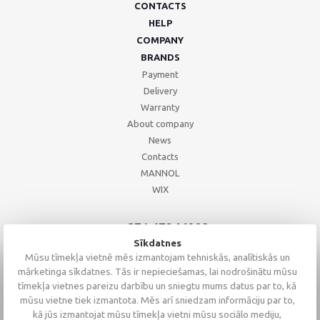
CONTACTS
HELP
COMPANY
BRANDS
Payment
Delivery
Warranty
About company
News
Contacts
MANNOL
WIX
+371 67244008
+371 67271055
Sīkdatnes
+371 26002793
Mūsu tīmekļa vietnē mēs izmantojam tehniskās, analītiskās un
mārketinga sīkdatnes. Tās ir nepieciešamas, lai nodrošinātu mūsu
tīmekļa vietnes pareizu darbību un sniegtu mums datus par to, kā
mūsu vietne tiek izmantota. Mēs arī sniedzam informāciju par to,
kā jūs izmantojat mūsu tīmekļa vietni mūsu sociālo mediju,