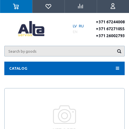
+371 67244008
LV
RU
+371 67271055
EN
+371 26002793
CATALOG