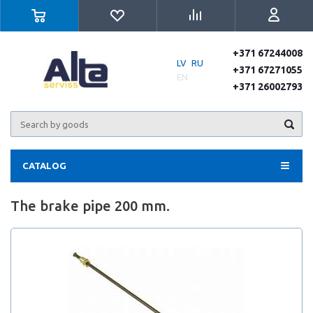
+371 67244008
LV
RU
+371 67271055
EN
+371 26002793
CATALOG
The brake pipe 200 mm.