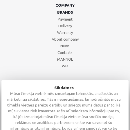
COMPANY
BRANDS
Payment
Delivery
Warranty
About company
News
Contacts
MANNOL
WIX
+371 67244008
+371 67271055
Sīkdatnes
+371 26002793
Mūsu tīmekļa vietnē mēs izmantojam tehniskās, analītiskās un
mārketinga sīkdatnes. Tās ir nepieciešamas, lai nodrošinātu mūsu
tīmekļa vietnes pareizu darbību un sniegtu mums datus par to, kā
mūsu vietne tiek izmantota. Mēs arī sniedzam informāciju par to,
kā jūs izmantojat mūsu tīmekļa vietni mūsu sociālo mediju,
reklāmas un analītikas partneriem, un tie var savienot šo
informāciju ar citu informāciju, ko jūs viņiem sniedzat vai ko tie