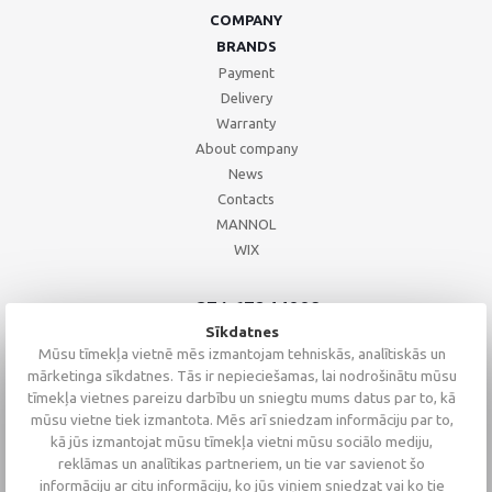
COMPANY
BRANDS
Payment
Delivery
Warranty
About company
News
Contacts
MANNOL
WIX
+371 67244008
+371 67271055
Sīkdatnes
+371 26002793
Mūsu tīmekļa vietnē mēs izmantojam tehniskās, analītiskās un
mārketinga sīkdatnes. Tās ir nepieciešamas, lai nodrošinātu mūsu
tīmekļa vietnes pareizu darbību un sniegtu mums datus par to, kā
mūsu vietne tiek izmantota. Mēs arī sniedzam informāciju par to,
kā jūs izmantojat mūsu tīmekļa vietni mūsu sociālo mediju,
reklāmas un analītikas partneriem, un tie var savienot šo
informāciju ar citu informāciju, ko jūs viņiem sniedzat vai ko tie