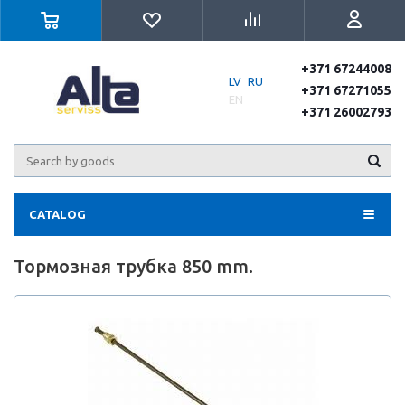
+371 67244008
LV
RU
+371 67271055
EN
+371 26002793
CATALOG
Тормозная трубка 850 mm.