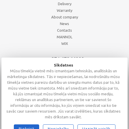
Delivery
Warranty
About company
News
Contacts
MANNOL
WIX
+371 67244008
+371 67271055
Sīkdatnes
+371 26002793
Mūsu tīmekļa vietnē mēs izmantojam tehniskās, analītiskās un
mārketinga sīkdatnes. Tās ir nepieciešamas, lai nodrošinātu mūsu
tīmekļa vietnes pareizu darbību un sniegtu mums datus par to, kā
mūsu vietne tiek izmantota. Mēs arī sniedzam informāciju par to,
kā jūs izmantojat mūsu tīmekļa vietni mūsu sociālo mediju,
reklāmas un analītikas partneriem, un tie var savienot šo
informāciju ar citu informāciju, ko jūs viņiem sniedzat vai ko tie
savāc caur saviem resursiem. Jūs varat izvēlēties, kuras sīkdatnes
mēs drīkstam savākt.
Piekrist
Nepiekrītu
Uzzināt vairāk