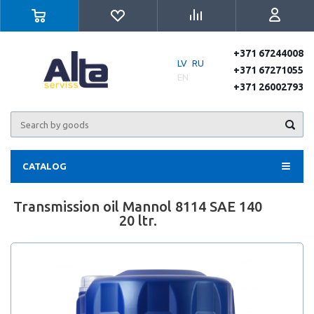
+371 67244008
LV
RU
+371 67271055
EN
+371 26002793
CATALOG
Transmission oil Mannol 8114 SAE 140
20 ltr.