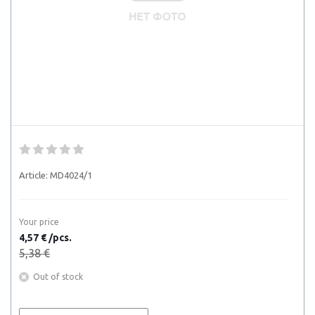
Article:
MD4024/1
Your price
4,57 € /pcs.
5,38 €
Out of stock