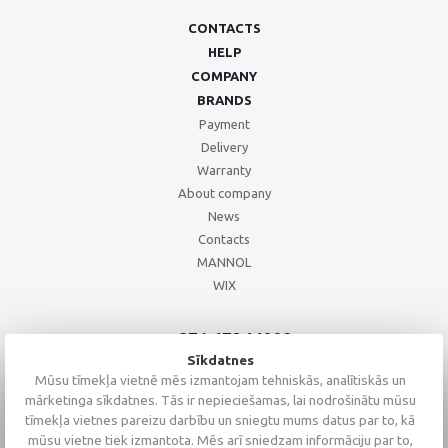
CONTACTS
HELP
COMPANY
BRANDS
Payment
Delivery
Warranty
About company
News
Contacts
MANNOL
WIX
+371 67244008
+371 67271055
Sīkdatnes
+371 26002793
Mūsu tīmekļa vietnē mēs izmantojam tehniskās, analītiskās un
mārketinga sīkdatnes. Tās ir nepieciešamas, lai nodrošinātu mūsu
tīmekļa vietnes pareizu darbību un sniegtu mums datus par to, kā
mūsu vietne tiek izmantota. Mēs arī sniedzam informāciju par to,