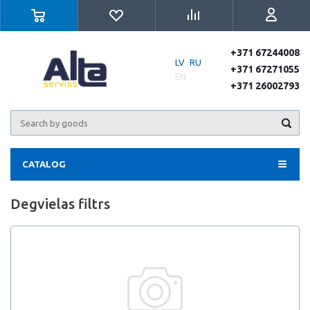
+371 67244008
LV
RU
+371 67271055
EN
+371 26002793
CATALOG
Degvielas filtrs