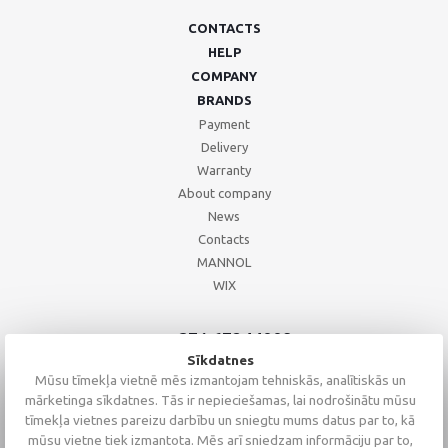
CONTACTS
HELP
COMPANY
BRANDS
Payment
Delivery
Warranty
About company
News
Contacts
MANNOL
WIX
+371 67244008
+371 67271055
Sīkdatnes
+371 26002793
Mūsu tīmekļa vietnē mēs izmantojam tehniskās, analītiskās un
mārketinga sīkdatnes. Tās ir nepieciešamas, lai nodrošinātu mūsu
tīmekļa vietnes pareizu darbību un sniegtu mums datus par to, kā
mūsu vietne tiek izmantota. Mēs arī sniedzam informāciju par to,