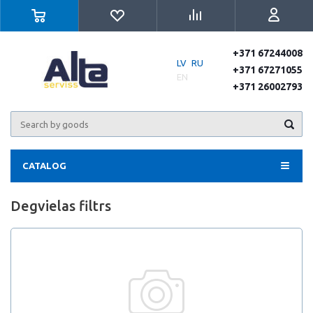
+371 67244008
LV
RU
+371 67271055
EN
+371 26002793
CATALOG
Degvielas filtrs