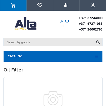
+371 67244008
LV
RU
+371 67271055
EN
+371 26002793
CATALOG
Oil Filter