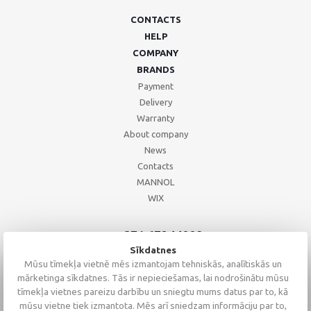
CONTACTS
HELP
COMPANY
BRANDS
Payment
Delivery
Warranty
About company
News
Contacts
MANNOL
WIX
+371 67244008
+371 67271055
Sīkdatnes
+371 26002793
Mūsu tīmekļa vietnē mēs izmantojam tehniskās, analītiskās un
mārketinga sīkdatnes. Tās ir nepieciešamas, lai nodrošinātu mūsu
tīmekļa vietnes pareizu darbību un sniegtu mums datus par to, kā
mūsu vietne tiek izmantota. Mēs arī sniedzam informāciju par to,