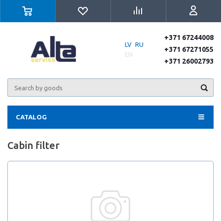
+371 67244008
LV
RU
+371 67271055
EN
+371 26002793
CATALOG
Cabin filter