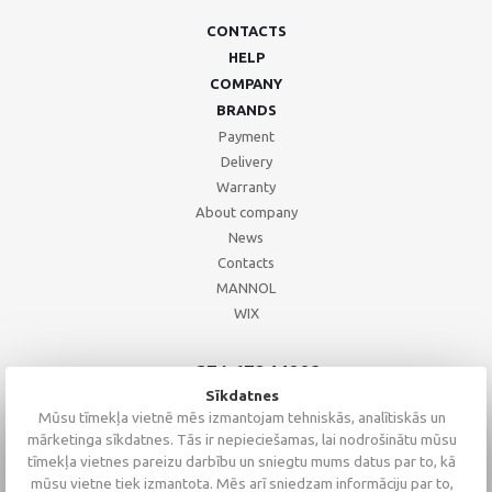
CONTACTS
HELP
COMPANY
BRANDS
Payment
Delivery
Warranty
About company
News
Contacts
MANNOL
WIX
+371 67244008
+371 67271055
Sīkdatnes
+371 26002793
Mūsu tīmekļa vietnē mēs izmantojam tehniskās, analītiskās un
mārketinga sīkdatnes. Tās ir nepieciešamas, lai nodrošinātu mūsu
tīmekļa vietnes pareizu darbību un sniegtu mums datus par to, kā
mūsu vietne tiek izmantota. Mēs arī sniedzam informāciju par to,