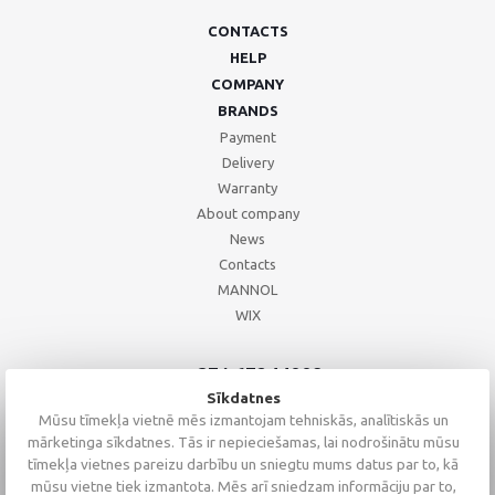
CONTACTS
HELP
COMPANY
BRANDS
Payment
Delivery
Warranty
About company
News
Contacts
MANNOL
WIX
+371 67244008
+371 67271055
Sīkdatnes
+371 26002793
Mūsu tīmekļa vietnē mēs izmantojam tehniskās, analītiskās un
mārketinga sīkdatnes. Tās ir nepieciešamas, lai nodrošinātu mūsu
tīmekļa vietnes pareizu darbību un sniegtu mums datus par to, kā
mūsu vietne tiek izmantota. Mēs arī sniedzam informāciju par to,