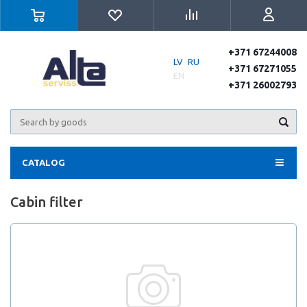
+371 67244008
LV
RU
+371 67271055
EN
+371 26002793
CATALOG
Cabin filter