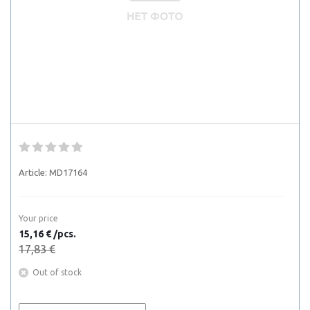
Article:
MD17164
Your price
15,16 € /pcs.
17,83 €
Out of stock