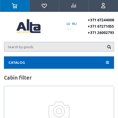
+371 67244008
LV
RU
+371 67271055
EN
+371 26002793
CATALOG
Cabin filter