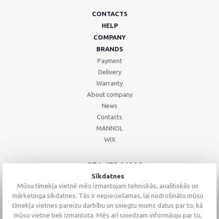
CONTACTS
HELP
COMPANY
BRANDS
Payment
Delivery
Warranty
About company
News
Contacts
MANNOL
WIX
+371 67244008
+371 67271055
Sīkdatnes
+371 26002793
Mūsu tīmekļa vietnē mēs izmantojam tehniskās, analītiskās un
mārketinga sīkdatnes. Tās ir nepieciešamas, lai nodrošinātu mūsu
tīmekļa vietnes pareizu darbību un sniegtu mums datus par to, kā
mūsu vietne tiek izmantota. Mēs arī sniedzam informāciju par to,