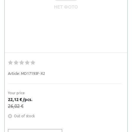
Article:
MD17193F-X2
Your price
22,12 € /pcs.
26,02 €
Out of stock