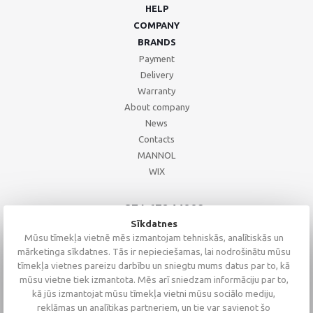
HELP
COMPANY
BRANDS
Payment
Delivery
Warranty
About company
News
Contacts
MANNOL
WIX
+371 67244008
+371 67271055
Sīkdatnes
+371 26002793
Mūsu tīmekļa vietnē mēs izmantojam tehniskās, analītiskās un
mārketinga sīkdatnes. Tās ir nepieciešamas, lai nodrošinātu mūsu
tīmekļa vietnes pareizu darbību un sniegtu mums datus par to, kā
mūsu vietne tiek izmantota. Mēs arī sniedzam informāciju par to,
kā jūs izmantojat mūsu tīmekļa vietni mūsu sociālo mediju,
reklāmas un analītikas partneriem, un tie var savienot šo