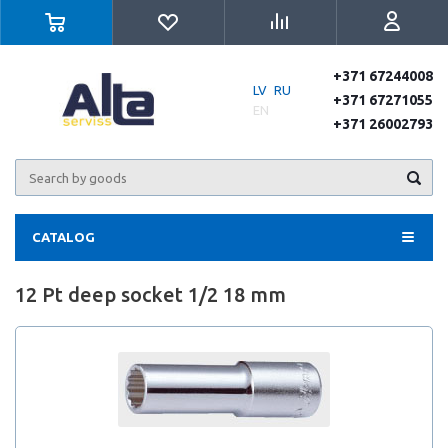
+371 67244008
LV
RU
+371 67271055
EN
+371 26002793
CATALOG
12 Pt deep socket 1/2 18 mm