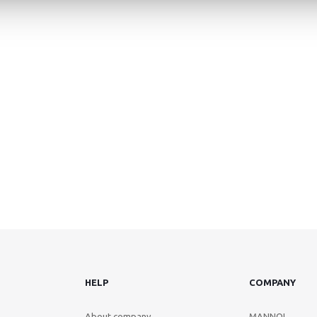
HELP
COMPANY
About company
MANNOL