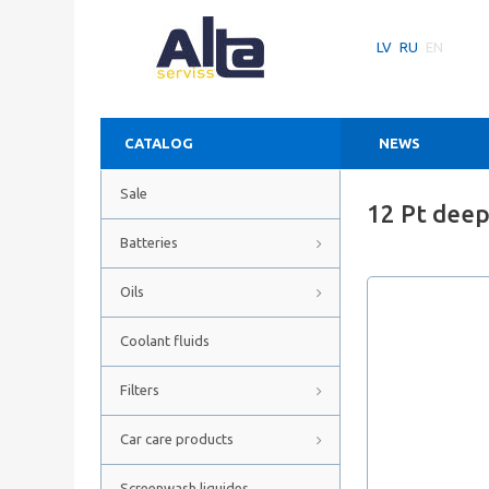
LV
RU
EN
CATALOG
NEWS
Sale
12 Pt deep
Batteries
Oils
Coolant fluids
Filters
Car care products
Screenwash liquides