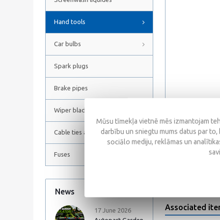
Hand tools
Car bulbs
Spark plugs
Brake pipes
Wiper blades
Mūsu tīmekļa vietnē mēs izmantojam tehn
darbību un sniegtu mums datus par to, 
Cable ties and Hose clamps
sociālo mediju, reklāmas un analītikas
Reviews
sav
Fuses
News
All news
Associated it
17 June 2026