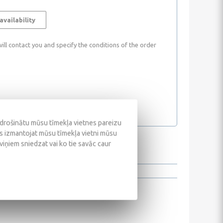
availability
ll contact you and specify the conditions of the order
odrošinātu mūsu tīmekļa vietnes pareizu
ūs izmantojat mūsu tīmekļa vietni mūsu
 viņiem sniedzat vai ko tie savāc caur