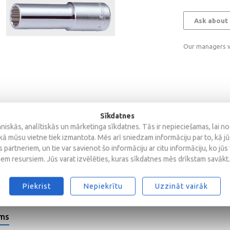
Ask about 
Our managers wi
Sīkdatnes
iskās, analītiskās un mārketinga sīkdatnes. Tās ir nepieciešamas, lai n
kā mūsu vietne tiek izmantota. Mēs arī sniedzam informāciju par to, kā j
 partneriem, un tie var savienot šo informāciju ar citu informāciju, ko jūs
iem resursiem. Jūs varat izvēlēties, kuras sīkdatnes mēs drīkstam savākt.
Piekrist
Nepiekrītu
Uzzināt vairāk
ems