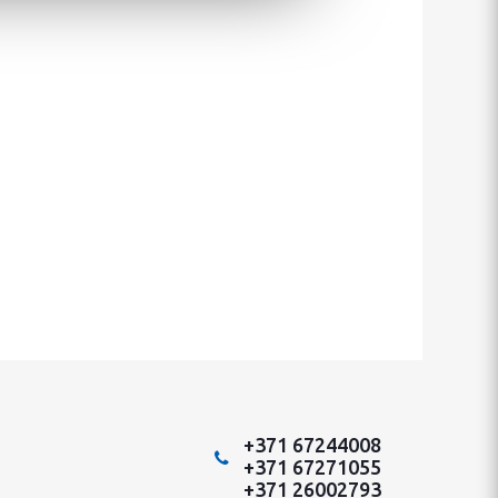
+371 67244008
+371 67271055
+371 26002793