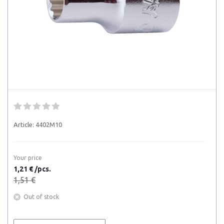
Article:
4402M10
Your price
1,21 € /pcs.
1,51 €
Out of stock