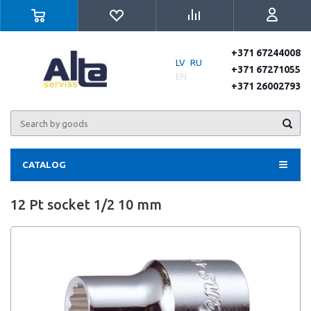
+371 67244008
LV
RU
+371 67271055
EN
+371 26002793
CATALOG
12 Pt socket 1/2 10 mm