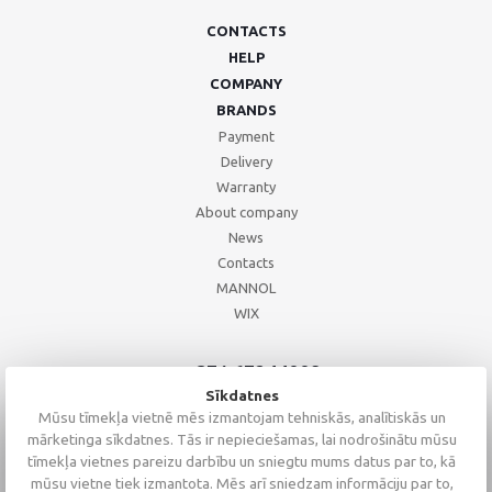
CONTACTS
HELP
COMPANY
BRANDS
Payment
Delivery
Warranty
About company
News
Contacts
MANNOL
WIX
+371 67244008
+371 67271055
Sīkdatnes
+371 26002793
Mūsu tīmekļa vietnē mēs izmantojam tehniskās, analītiskās un
mārketinga sīkdatnes. Tās ir nepieciešamas, lai nodrošinātu mūsu
tīmekļa vietnes pareizu darbību un sniegtu mums datus par to, kā
mūsu vietne tiek izmantota. Mēs arī sniedzam informāciju par to,