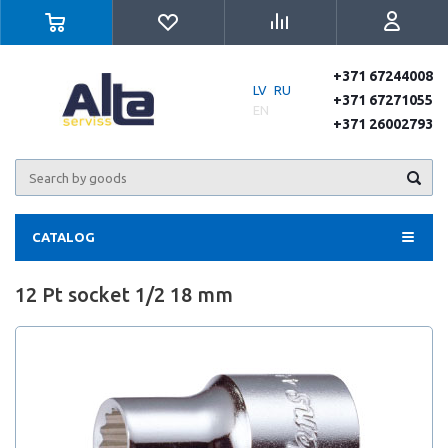
+371 67244008
LV
RU
+371 67271055
EN
+371 26002793
CATALOG
12 Pt socket 1/2 18 mm