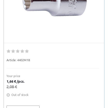
Article:
4402M18
Your price
1,66 € /pcs.
2,08 €
Out of stock