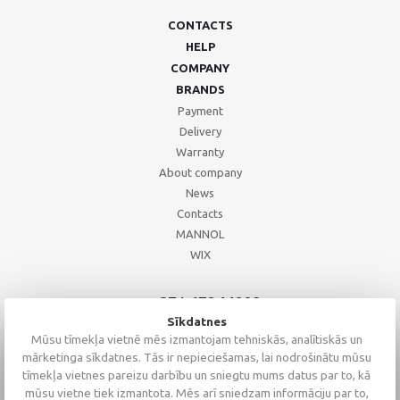
CONTACTS
HELP
COMPANY
BRANDS
Payment
Delivery
Warranty
About company
News
Contacts
MANNOL
WIX
+371 67244008
+371 67271055
Sīkdatnes
+371 26002793
Mūsu tīmekļa vietnē mēs izmantojam tehniskās, analītiskās un
mārketinga sīkdatnes. Tās ir nepieciešamas, lai nodrošinātu mūsu
tīmekļa vietnes pareizu darbību un sniegtu mums datus par to, kā
mūsu vietne tiek izmantota. Mēs arī sniedzam informāciju par to,