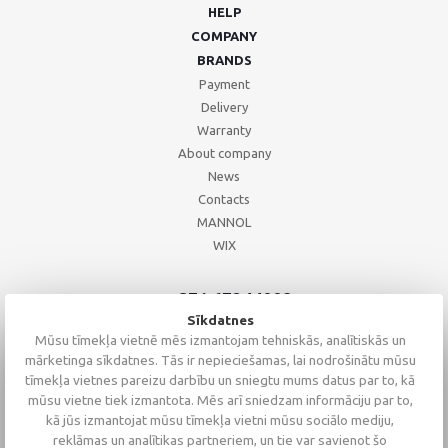
HELP
COMPANY
BRANDS
Payment
Delivery
Warranty
About company
News
Contacts
MANNOL
WIX
+371 67244008
+371 67271055
Sīkdatnes
+371 26002793
Mūsu tīmekļa vietnē mēs izmantojam tehniskās, analītiskās un
mārketinga sīkdatnes. Tās ir nepieciešamas, lai nodrošinātu mūsu
tīmekļa vietnes pareizu darbību un sniegtu mums datus par to, kā
mūsu vietne tiek izmantota. Mēs arī sniedzam informāciju par to,
kā jūs izmantojat mūsu tīmekļa vietni mūsu sociālo mediju,
reklāmas un analītikas partneriem, un tie var savienot šo