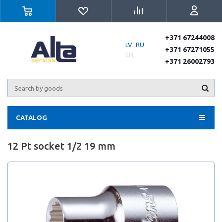
+371 67244008
LV
RU
+371 67271055
EN
+371 26002793
CATALOG
12 Pt socket 1/2 19 mm