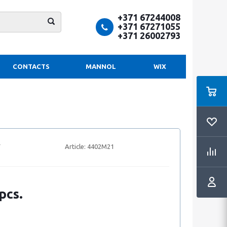
+371 67244008
+371 67271055
+371 26002793
CONTACTS
MANNOL
WIX
Article:
4402M21
pcs.