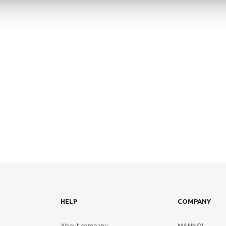
HELP
COMPANY
About company
MANNOL