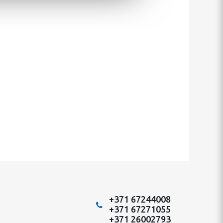
+371 67244008
+371 67271055
+371 26002793