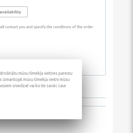
availability
ll contact you and specify the conditions of the order
odrošinātu mūsu tīmekļa vietnes pareizu
ūs izmantojat mūsu tīmekļa vietni mūsu
 viņiem sniedzat vai ko tie savāc caur