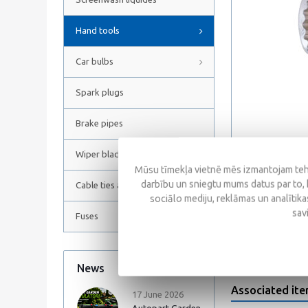
Hand tools
Car bulbs
Spark plugs
Brake pipes
Wiper blades
Mūsu tīmekļa vietnē mēs izmantojam tehn
darbību un sniegtu mums datus par to, 
Cable ties and Hose clamps
sociālo mediju, reklāmas un analītikas
Reviews
sav
Fuses
News
All news
Associated it
17 June 2026