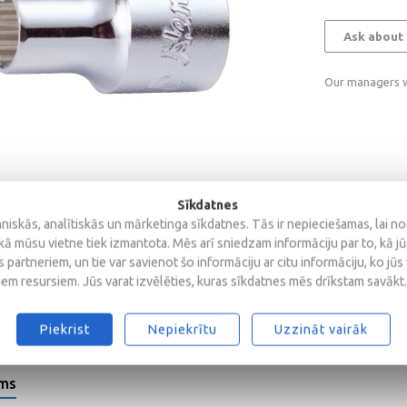
Ask about 
Our managers wi
Sīkdatnes
iskās, analītiskās un mārketinga sīkdatnes. Tās ir nepieciešamas, lai n
kā mūsu vietne tiek izmantota. Mēs arī sniedzam informāciju par to, kā j
 partneriem, un tie var savienot šo informāciju ar citu informāciju, ko jūs
iem resursiem. Jūs varat izvēlēties, kuras sīkdatnes mēs drīkstam savākt.
Piekrist
Nepiekrītu
Uzzināt vairāk
ems