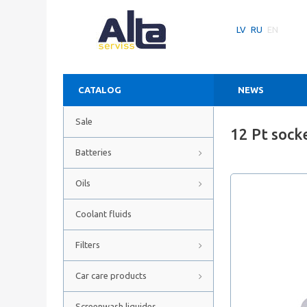
LV
RU
EN
CATALOG
NEWS
Sale
12 Pt sock
Batteries
Oils
Coolant fluids
Filters
Car care products
Screenwash liquides