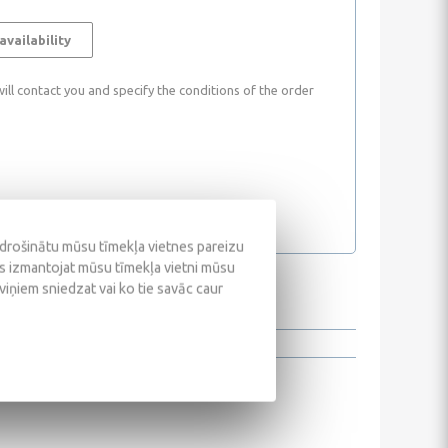
availability
ll contact you and specify the conditions of the order
odrošinātu mūsu tīmekļa vietnes pareizu
ūs izmantojat mūsu tīmekļa vietni mūsu
 viņiem sniedzat vai ko tie savāc caur