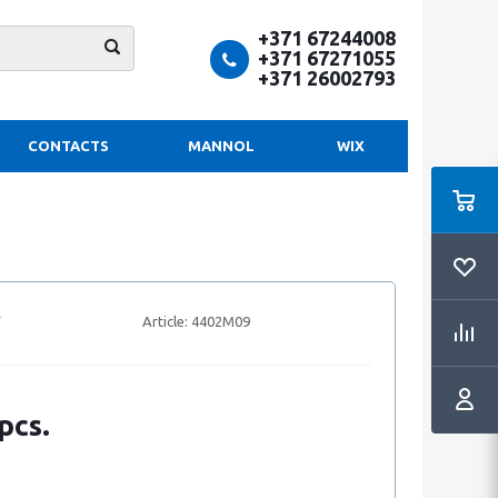
+371 67244008
+371 67271055
+371 26002793
CONTACTS
MANNOL
WIX
Article:
4402M09
pcs.