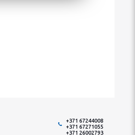
+371 67244008
+371 67271055
+371 26002793