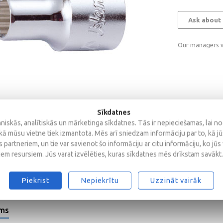
Ask about 
Our managers wi
Sīkdatnes
iskās, analītiskās un mārketinga sīkdatnes. Tās ir nepieciešamas, lai n
kā mūsu vietne tiek izmantota. Mēs arī sniedzam informāciju par to, kā j
 partneriem, un tie var savienot šo informāciju ar citu informāciju, ko jūs
iem resursiem. Jūs varat izvēlēties, kuras sīkdatnes mēs drīkstam savākt.
Piekrist
Nepiekrītu
Uzzināt vairāk
ems