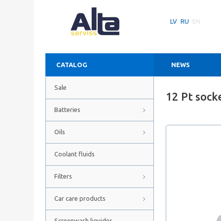
LV
RU
EN
CATALOG
NEWS
Sale
12 Pt sock
Batteries
Oils
Coolant fluids
Filters
Car care products
Screenwash liquides