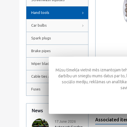
Hand tools
Car bulbs
Spark plugs
Brake pipes
Wiper blades
Mūsu tīmekļa vietnē mēs izmantojam tehn
darbību un sniegtu mums datus par to, 
Cable ties and Hose clamps
sociālo mediju, reklāmas un analītikas
Reviews
sav
Fuses
News
All news
Associated it
17 June 2026