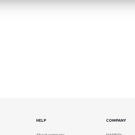
HELP
COMPANY
About company
MANNOL