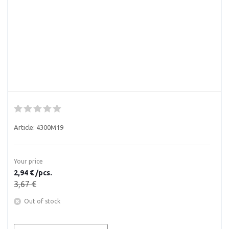
Article:
4300M19
Your price
2,94 € /pcs.
3,67 €
Out of stock