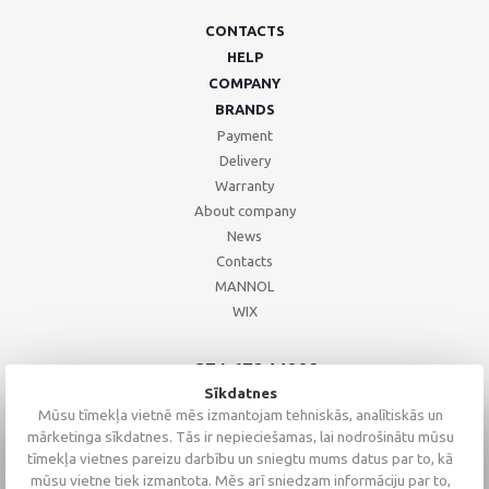
CONTACTS
HELP
COMPANY
BRANDS
Payment
Delivery
Warranty
About company
News
Contacts
MANNOL
WIX
+371 67244008
+371 67271055
Sīkdatnes
+371 26002793
Mūsu tīmekļa vietnē mēs izmantojam tehniskās, analītiskās un
mārketinga sīkdatnes. Tās ir nepieciešamas, lai nodrošinātu mūsu
tīmekļa vietnes pareizu darbību un sniegtu mums datus par to, kā
mūsu vietne tiek izmantota. Mēs arī sniedzam informāciju par to,