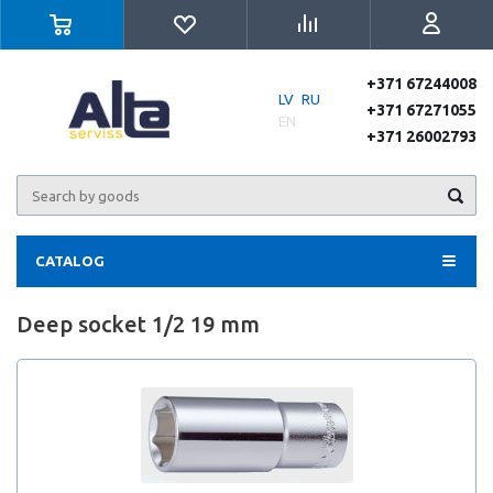
+371 67244008
LV
RU
+371 67271055
EN
+371 26002793
CATALOG
Deep socket 1/2 19 mm