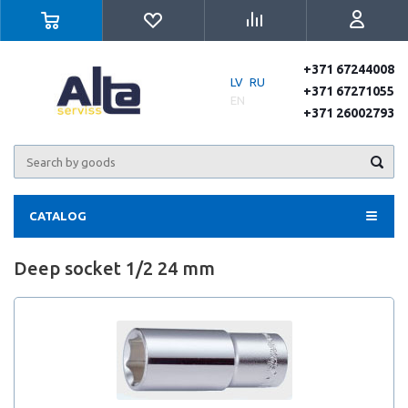
+371 67244008
LV
RU
+371 67271055
EN
+371 26002793
CATALOG
Deep socket 1/2 24 mm