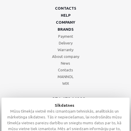
CONTACTS
HELP
COMPANY
BRANDS
Payment
Delivery
Warranty
About company
News
Contacts
MANNOL
WIX
+371 67244008
+371 67271055
Sīkdatnes
+371 26002793
Mūsu tīmekļa vietnē mēs izmantojam tehniskās, analītiskās un
mārketinga sīkdatnes. Tās ir nepieciešamas, lai nodrošinātu mūsu
tīmekļa vietnes pareizu darbību un sniegtu mums datus par to, kā
mūsu vietne tiek izmantota. Mēs arī sniedzam informāciju par to,