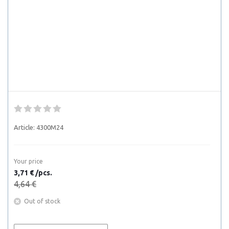
Article:
4300M24
Your price
3,71 € /pcs.
4,64 €
Out of stock