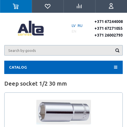
+371 67244008
LV
RU
+371 67271055
EN
+371 26002793
CATALOG
Deep socket 1/2 30 mm