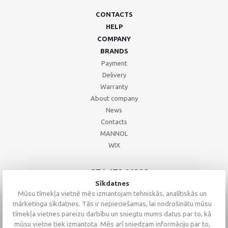
CONTACTS
HELP
COMPANY
BRANDS
Payment
Delivery
Warranty
About company
News
Contacts
MANNOL
WIX
+371 67244008
+371 67271055
Sīkdatnes
+371 26002793
Mūsu tīmekļa vietnē mēs izmantojam tehniskās, analītiskās un
mārketinga sīkdatnes. Tās ir nepieciešamas, lai nodrošinātu mūsu
tīmekļa vietnes pareizu darbību un sniegtu mums datus par to, kā
mūsu vietne tiek izmantota. Mēs arī sniedzam informāciju par to,