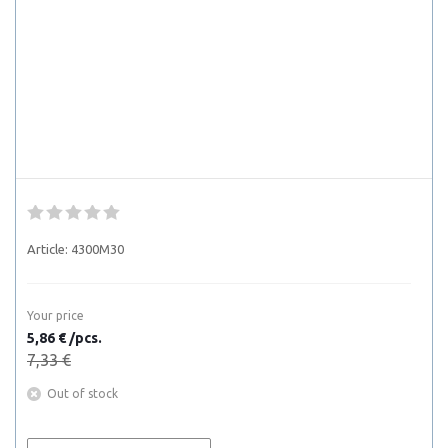
Article:
4300M30
Your price
5,86 € /pcs.
7,33 €
Out of stock