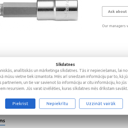
Ask about 
Our managers wi
Sīkdatnes
iskās, analītiskās un mārketinga sīkdatnes. Tās ir nepieciešamas, lai n
kā mūsu vietne tiek izmantota. Mēs arī sniedzam informāciju par to, kā j
 partneriem, un tie var savienot šo informāciju ar citu informāciju, ko jūs
iem resursiem. Jūs varat izvēlēties, kuras sīkdatnes mēs drīkstam savākt.
Piekrist
Nepiekrītu
Uzzināt vairāk
ems