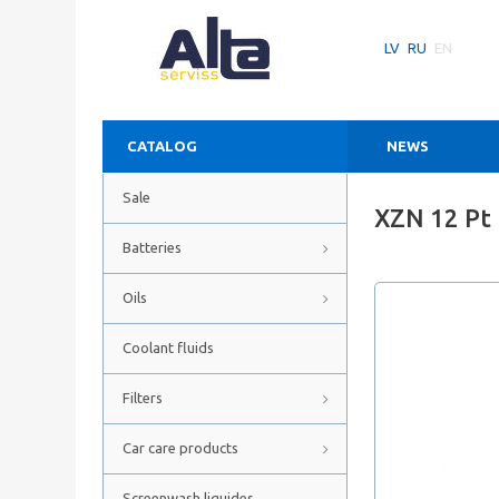
LV
RU
EN
CATALOG
NEWS
Sale
XZN 12 Pt
Batteries
Oils
Coolant fluids
Filters
Car care products
Screenwash liquides