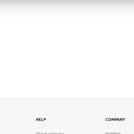
HELP
COMPANY
About company
MANNOL