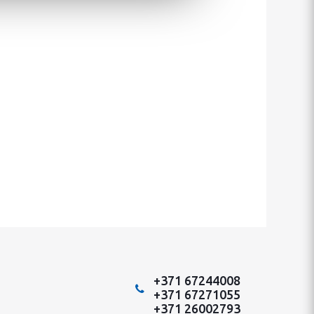
+371 67244008
+371 67271055
+371 26002793