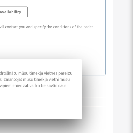
availability
ll contact you and specify the conditions of the order
odrošinātu mūsu tīmekļa vietnes pareizu
ūs izmantojat mūsu tīmekļa vietni mūsu
 viņiem sniedzat vai ko tie savāc caur