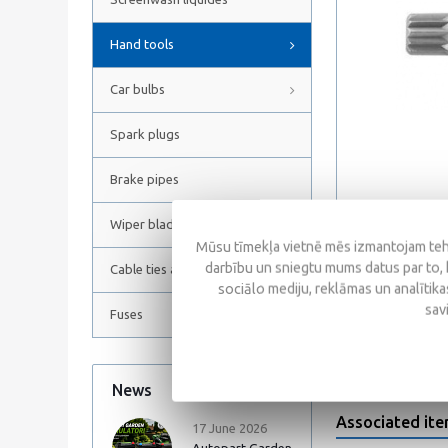
Hand tools
Car bulbs
Spark plugs
Brake pipes
Wiper blades
Mūsu tīmekļa vietnē mēs izmantojam tehn
darbību un sniegtu mums datus par to, 
Cable ties and Hose clamps
sociālo mediju, reklāmas un analītikas
Reviews
sav
Fuses
News
All news
Associated it
17 June 2026