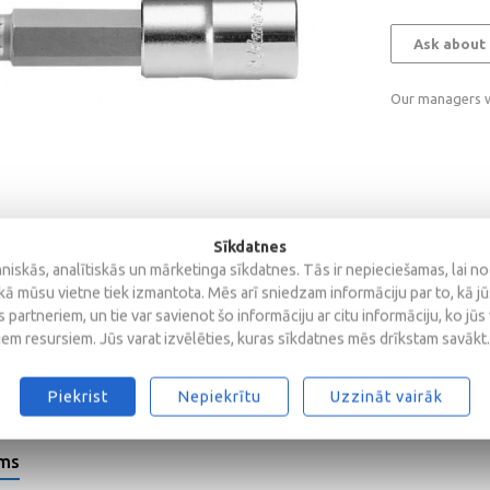
Ask about 
Our managers wi
Sīkdatnes
iskās, analītiskās un mārketinga sīkdatnes. Tās ir nepieciešamas, lai n
kā mūsu vietne tiek izmantota. Mēs arī sniedzam informāciju par to, kā j
 partneriem, un tie var savienot šo informāciju ar citu informāciju, ko jūs
iem resursiem. Jūs varat izvēlēties, kuras sīkdatnes mēs drīkstam savākt.
Piekrist
Nepiekrītu
Uzzināt vairāk
ems