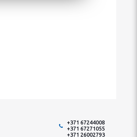
+371 67244008
+371 67271055
+371 26002793