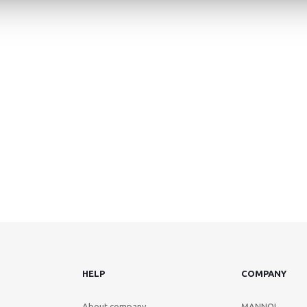
HELP
COMPANY
About company
MANNOL