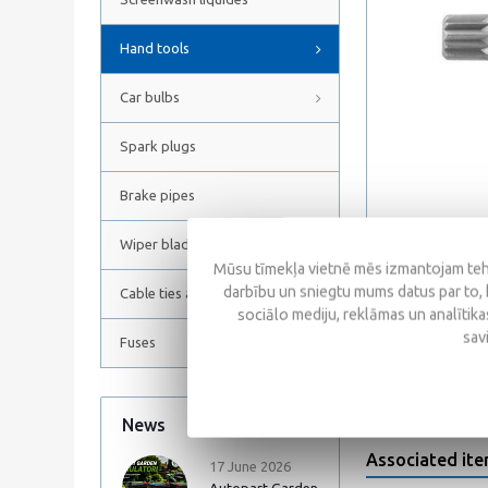
Hand tools
Car bulbs
Spark plugs
Brake pipes
Wiper blades
Mūsu tīmekļa vietnē mēs izmantojam tehn
darbību un sniegtu mums datus par to, 
Cable ties and Hose clamps
sociālo mediju, reklāmas un analītikas
Reviews
sav
Fuses
News
All news
Associated it
17 June 2026