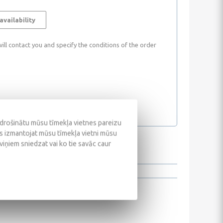
availability
ll contact you and specify the conditions of the order
odrošinātu mūsu tīmekļa vietnes pareizu
ūs izmantojat mūsu tīmekļa vietni mūsu
 viņiem sniedzat vai ko tie savāc caur