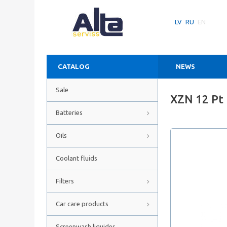
LV
RU
EN
CATALOG
NEWS
Sale
XZN 12 Pt
Batteries
Oils
Coolant fluids
Filters
Car care products
Screenwash liquides