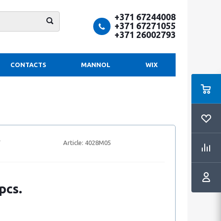
+371 67244008
+371 67271055
+371 26002793
CONTACTS
MANNOL
WIX
Article:
4028M05
pcs.