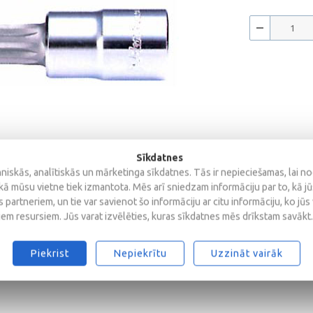
Sīkdatnes
iskās, analītiskās un mārketinga sīkdatnes. Tās ir nepieciešamas, lai n
kā mūsu vietne tiek izmantota. Mēs arī sniedzam informāciju par to, kā j
 partneriem, un tie var savienot šo informāciju ar citu informāciju, ko jūs
iem resursiem. Jūs varat izvēlēties, kuras sīkdatnes mēs drīkstam savākt.
Piekrist
Nepiekrītu
Uzzināt vairāk