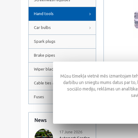
Hand tools
Car bulbs
Spark plugs
Brake pipes
Wiper blades
Mūsu tīmekļa vietnē mēs izmantojam tehn
darbību un sniegtu mums datus par to, 
Cable ties and Hose clamps
sociālo mediju, reklāmas un analītikas
Reviews
sav
Fuses
News
All news
17 June 2026