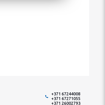
+371 67244008
+371 67271055
+371 26002793