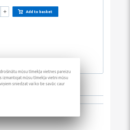
Add to basket
odrošinātu mūsu tīmekļa vietnes pareizu
ūs izmantojat mūsu tīmekļa vietni mūsu
 viņiem sniedzat vai ko tie savāc caur