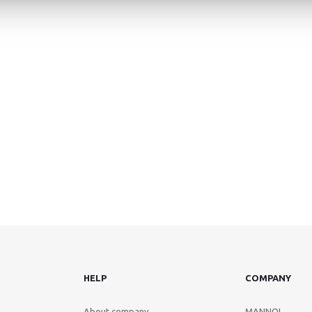
HELP
COMPANY
About company
MANNOL