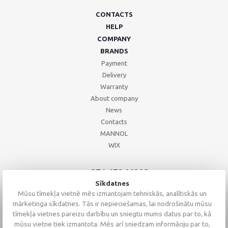
CONTACTS
HELP
COMPANY
BRANDS
Payment
Delivery
Warranty
About company
News
Contacts
MANNOL
WIX
+371 67244008
+371 67271055
Sīkdatnes
+371 26002793
Mūsu tīmekļa vietnē mēs izmantojam tehniskās, analītiskās un
mārketinga sīkdatnes. Tās ir nepieciešamas, lai nodrošinātu mūsu
tīmekļa vietnes pareizu darbību un sniegtu mums datus par to, kā
mūsu vietne tiek izmantota. Mēs arī sniedzam informāciju par to,