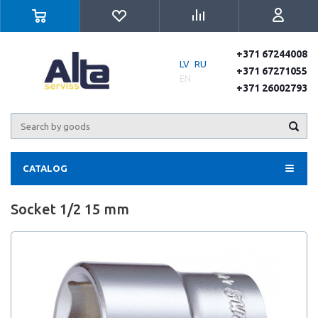
+371 67244008
LV
RU
+371 67271055
EN
+371 26002793
CATALOG
Socket 1/2 15 mm