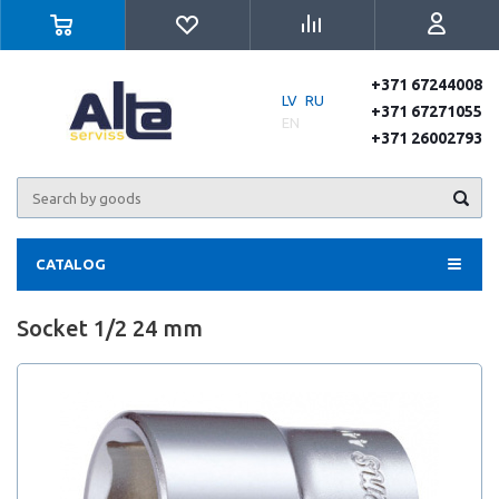
+371 67244008
LV
RU
+371 67271055
EN
+371 26002793
CATALOG
Socket 1/2 24 mm