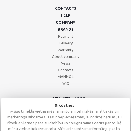
CONTACTS
HELP
COMPANY
BRANDS
Payment
Delivery
Warranty
About company
News
Contacts
MANNOL
WIX
+371 67244008
+371 67271055
Sīkdatnes
+371 26002793
Mūsu tīmekļa vietnē mēs izmantojam tehniskās, analītiskās un
mārketinga sīkdatnes. Tās ir nepieciešamas, lai nodrošinātu mūsu
tīmekļa vietnes pareizu darbību un sniegtu mums datus par to, kā
mūsu vietne tiek izmantota. Mēs arī sniedzam informāciju par to,