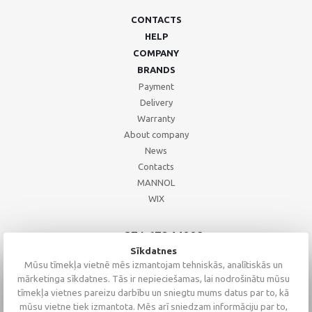
CONTACTS
HELP
COMPANY
BRANDS
Payment
Delivery
Warranty
About company
News
Contacts
MANNOL
WIX
+371 67244008
+371 67271055
Sīkdatnes
+371 26002793
Mūsu tīmekļa vietnē mēs izmantojam tehniskās, analītiskās un
mārketinga sīkdatnes. Tās ir nepieciešamas, lai nodrošinātu mūsu
tīmekļa vietnes pareizu darbību un sniegtu mums datus par to, kā
mūsu vietne tiek izmantota. Mēs arī sniedzam informāciju par to,