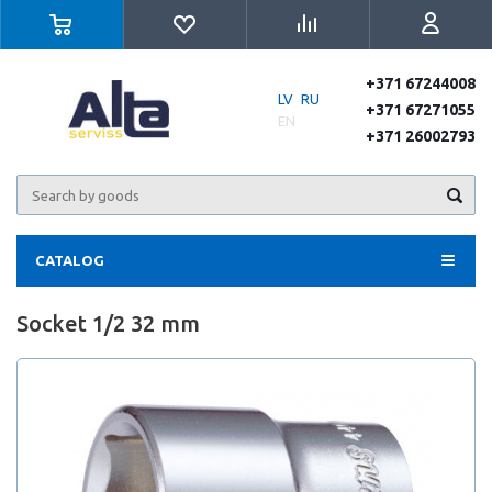
+371 67244008
LV
RU
+371 67271055
EN
+371 26002793
CATALOG
Socket 1/2 32 mm