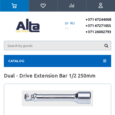
+371 67244008
LV
RU
+371 67271055
EN
+371 26002793
CATALOG
Dual - Drive Extension Bar 1/2 250mm