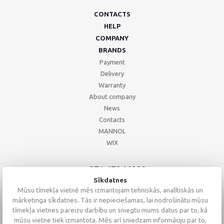
CONTACTS
HELP
COMPANY
BRANDS
Payment
Delivery
Warranty
About company
News
Contacts
MANNOL
WIX
+371 67244008
+371 67271055
Sīkdatnes
+371 26002793
Mūsu tīmekļa vietnē mēs izmantojam tehniskās, analītiskās un
mārketinga sīkdatnes. Tās ir nepieciešamas, lai nodrošinātu mūsu
tīmekļa vietnes pareizu darbību un sniegtu mums datus par to, kā
mūsu vietne tiek izmantota. Mēs arī sniedzam informāciju par to,