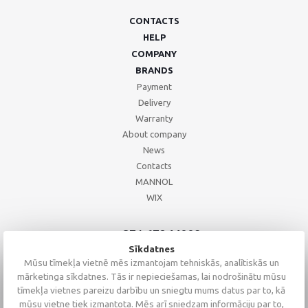
CONTACTS
HELP
COMPANY
BRANDS
Payment
Delivery
Warranty
About company
News
Contacts
MANNOL
WIX
+371 67244008
+371 67271055
Sīkdatnes
+371 26002793
Mūsu tīmekļa vietnē mēs izmantojam tehniskās, analītiskās un
mārketinga sīkdatnes. Tās ir nepieciešamas, lai nodrošinātu mūsu
tīmekļa vietnes pareizu darbību un sniegtu mums datus par to, kā
mūsu vietne tiek izmantota. Mēs arī sniedzam informāciju par to,