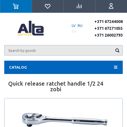
+371 67244008
LV
RU
+371 67271055
EN
+371 26002793
CATALOG
Quick release ratchet handle 1/2 24
zobi