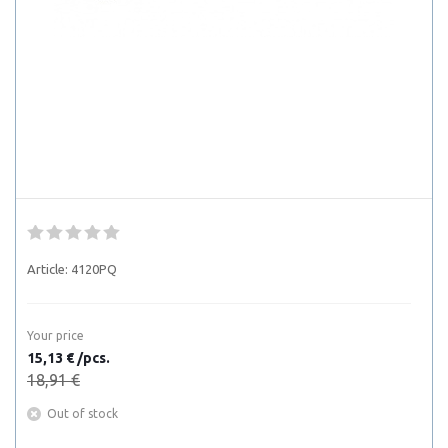
Article:
4120PQ
Your price
15,13 € /pcs.
18,91 €
Out of stock