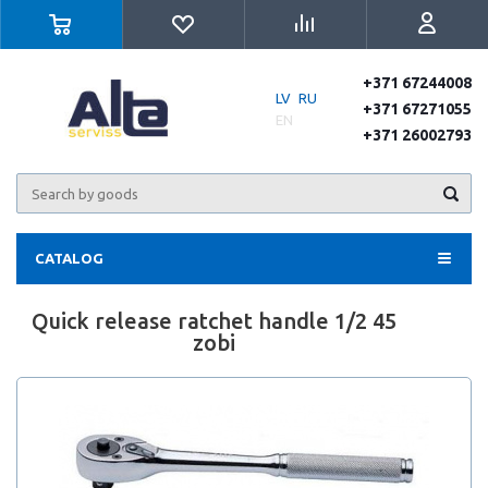
+371 67244008
LV
RU
+371 67271055
EN
+371 26002793
CATALOG
Quick release ratchet handle 1/2 45
zobi