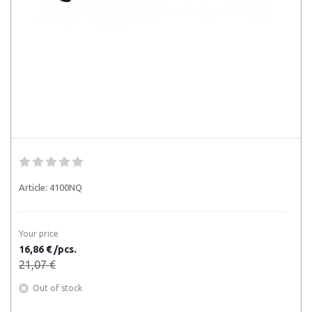
Article:
4100NQ
Your price
16,86 € /pcs.
21,07 €
Out of stock