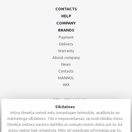
CONTACTS
HELP
COMPANY
BRANDS
Payment
Delivery
Warranty
About company
News
Contacts
MANNOL
WIX
+371 67244008
+371 67271055
Sīkdatnes
+371 26002793
Mūsu tīmekļa vietnē mēs izmantojam tehniskās, analītiskās un
mārketinga sīkdatnes. Tās ir nepieciešamas, lai nodrošinātu mūsu
tīmekļa vietnes pareizu darbību un sniegtu mums datus par to, kā
mūsu vietne tiek izmantota. Mēs arī sniedzam informāciju par to,