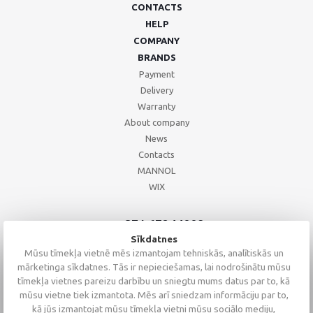
CONTACTS
HELP
COMPANY
BRANDS
Payment
Delivery
Warranty
About company
News
Contacts
MANNOL
WIX
+371 67244008
+371 67271055
Sīkdatnes
+371 26002793
Mūsu tīmekļa vietnē mēs izmantojam tehniskās, analītiskās un
mārketinga sīkdatnes. Tās ir nepieciešamas, lai nodrošinātu mūsu
tīmekļa vietnes pareizu darbību un sniegtu mums datus par to, kā
mūsu vietne tiek izmantota. Mēs arī sniedzam informāciju par to,
kā jūs izmantojat mūsu tīmekļa vietni mūsu sociālo mediju,