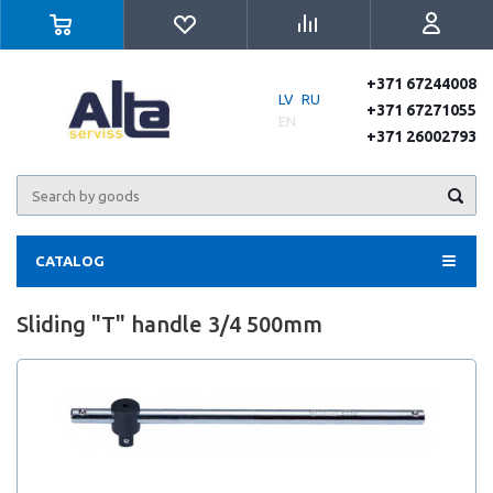
+371 67244008
LV
RU
+371 67271055
EN
+371 26002793
CATALOG
Sliding "T" handle 3/4 500mm