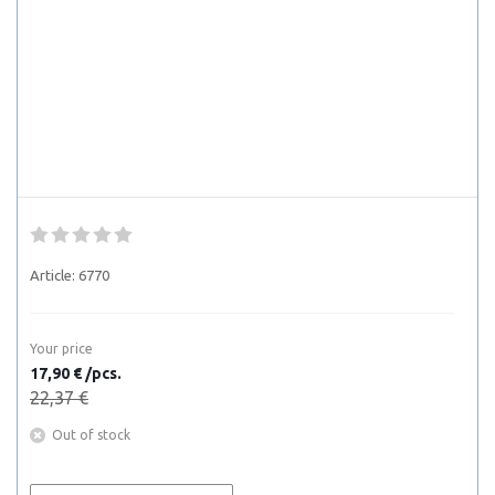
Article:
6770
Your price
17,90 € /pcs.
22,37 €
Out of stock