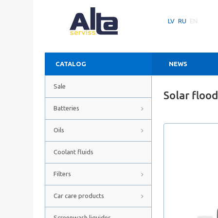
LV
RU
EN
CATALOG
NEWS
Sale
Solar floo
Batteries
Oils
Coolant fluids
Filters
Car care products
Screenwash liquides