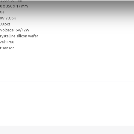
x 208 x 63 mm
50 x 350 x 17 mm
0AH
00W 2835K
88 pcs
t voltage: 6V/12W
ystalline silicon wafer
vel: IP66
t sensor