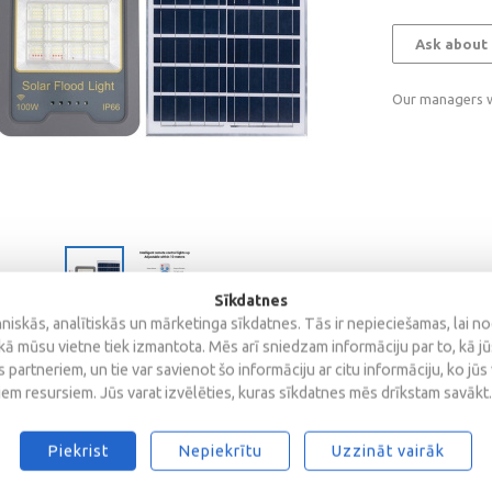
Ask about 
Our managers wi
Sīkdatnes
iskās, analītiskās un mārketinga sīkdatnes. Tās ir nepieciešamas, lai n
kā mūsu vietne tiek izmantota. Mēs arī sniedzam informāciju par to, kā j
 partneriem, un tie var savienot šo informāciju ar citu informāciju, ko jūs
iem resursiem. Jūs varat izvēlēties, kuras sīkdatnes mēs drīkstam savākt.
Reviews
Piekrist
Nepiekrītu
Uzzināt vairāk
plastic