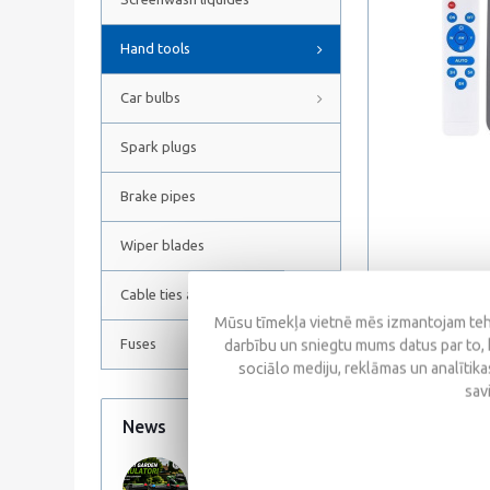
Hand tools
Car bulbs
Spark plugs
Brake pipes
Wiper blades
Cable ties and Hose clamps
Mūsu tīmekļa vietnē mēs izmantojam tehn
Fuses
darbību un sniegtu mums datus par to, 
sociālo mediju, reklāmas un analītikas
sav
Description
News
All news
17 June 2026
Body material: ABS 