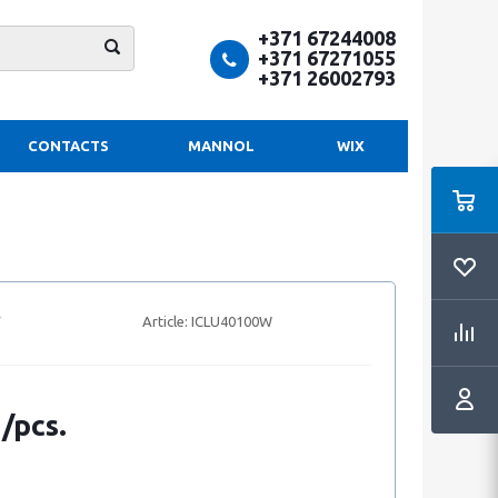
+371 67244008
+371 67271055
+371 26002793
CONTACTS
MANNOL
WIX
Article:
ICLU40100W
 /pcs.