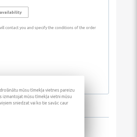
availability
ll contact you and specify the conditions of the order
odrošinātu mūsu tīmekļa vietnes pareizu
ūs izmantojat mūsu tīmekļa vietni mūsu
 viņiem sniedzat vai ko tie savāc caur