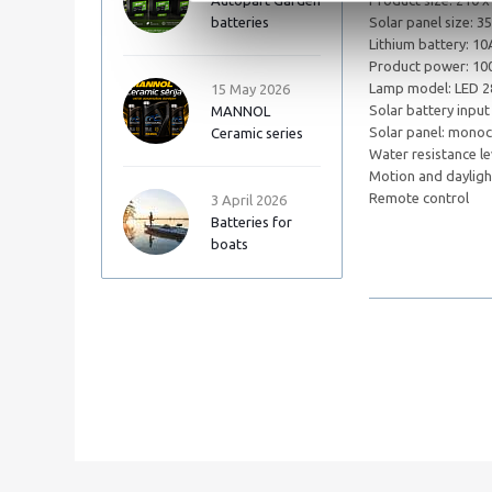
Autopart Garden
Product size: 210 
batteries
Solar panel size: 3
Lithium battery: 1
Product power: 1
Lamp model: LED 2
15 May 2026
Solar battery inpu
MANNOL
Solar panel: monocr
Ceramic series
Water resistance le
Motion and dayligh
Remote control
3 April 2026
Batteries for
boats