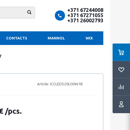
+371 67244008
+371 67271055
+371 26002793
CONTACTS
MANNOL
WIX
V
Article:
ICCLEDS20LI30W1B
€ /pcs.