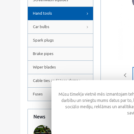
Hand tools
Car bulbs
Spark plugs
Brake pipes
Wiper blades
Cable ties and Hose clamps
Mūsu tīmekļa vietnē mēs izmantojam tehn
Fuses
darbību un sniegtu mums datus par to, 
sociālo mediju, reklāmas un analītikas
Description
sav
News
All news
17 June 2026
Power: I/II 15/30 W