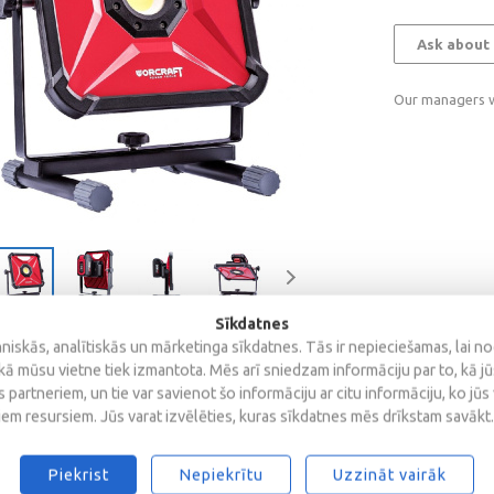
Ask about 
Our managers wi
Sīkdatnes
iskās, analītiskās un mārketinga sīkdatnes. Tās ir nepieciešamas, lai n
kā mūsu vietne tiek izmantota. Mēs arī sniedzam informāciju par to, kā j
 partneriem, un tie var savienot šo informāciju ar citu informāciju, ko jūs
Reviews
iem resursiem. Jūs varat izvēlēties, kuras sīkdatnes mēs drīkstam savākt.
Piekrist
Nepiekrītu
Uzzināt vairāk