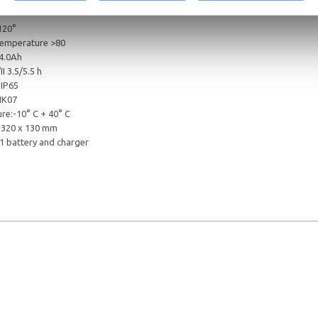
): 1600 / 3000 lm
120°
temperature >80
 4.0Ah
I 3.5/5.5 h
 IP65
 IK07
e:-10° C + 40° C
x 320 x 130 mm
: 1 battery and charger