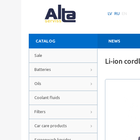
LV
RU
EN
CATALOG
NEWS
Sale
Li-ion cor
Batteries
Oils
Coolant fluids
Filters
Car care products
Screenwash liquides