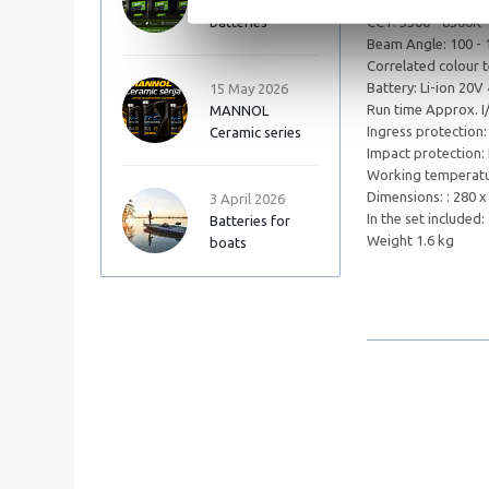
Autopart Garden
Luminous flux (Max
batteries
CCT: 5500 - 6500K
Beam Angle: 100 - 
Correlated colour 
Battery: Li-ion 20V
15 May 2026
Run time Approx. I/I
MANNOL
Ingress protection:
Ceramic series
Impact protection:
Working temperatur
Dimensions: : 280 
3 April 2026
In the set included
Batteries for
Weight 1.6 kg
boats