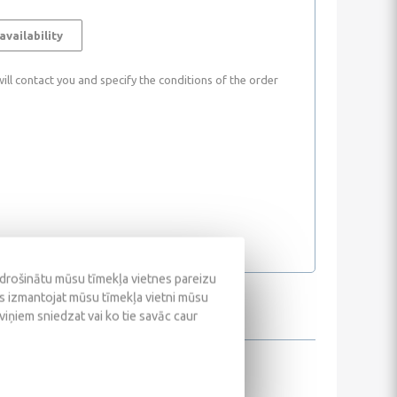
availability
ll contact you and specify the conditions of the order
odrošinātu mūsu tīmekļa vietnes pareizu
ūs izmantojat mūsu tīmekļa vietni mūsu
 viņiem sniedzat vai ko tie savāc caur