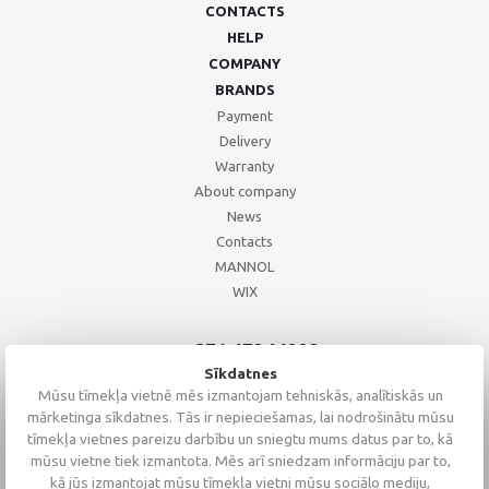
CONTACTS
HELP
COMPANY
BRANDS
Payment
Delivery
Warranty
About company
News
Contacts
MANNOL
WIX
+371 67244008
+371 67271055
Sīkdatnes
+371 26002793
Mūsu tīmekļa vietnē mēs izmantojam tehniskās, analītiskās un
mārketinga sīkdatnes. Tās ir nepieciešamas, lai nodrošinātu mūsu
tīmekļa vietnes pareizu darbību un sniegtu mums datus par to, kā
mūsu vietne tiek izmantota. Mēs arī sniedzam informāciju par to,
kā jūs izmantojat mūsu tīmekļa vietni mūsu sociālo mediju,