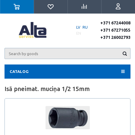
+371 67244008
LV
RU
+371 67271055
EN
+371 26002793
CATALOG
Isā pneimat. muciņa 1/2 15mm