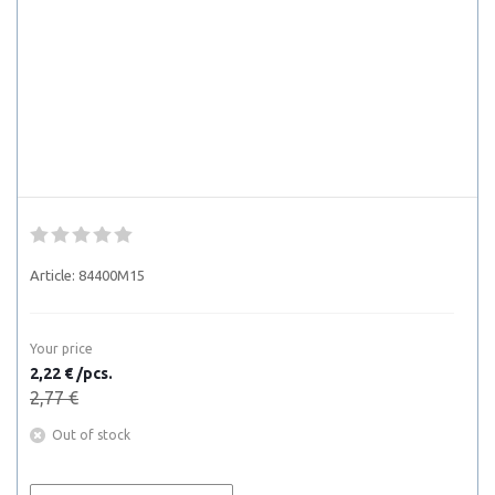
Article:
84400M15
Your price
2,22 € /pcs.
2,77 €
Out of stock