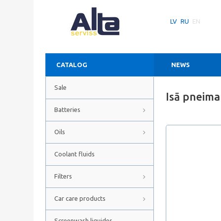
LV
RU
EN
CATALOG
NEWS
Sale
Isā pneima
Batteries
Oils
Coolant fluids
Filters
Car care products
Screenwash liquides