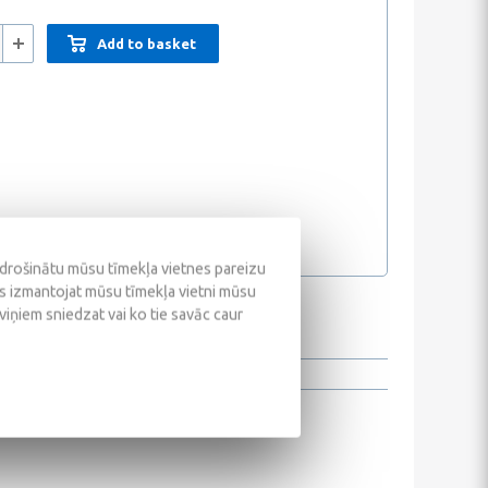
Add to basket
odrošinātu mūsu tīmekļa vietnes pareizu
ūs izmantojat mūsu tīmekļa vietni mūsu
 viņiem sniedzat vai ko tie savāc caur