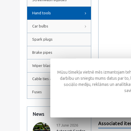
Hand tools
Car bulbs
Spark plugs
Brake pipes
Wiper blades
Mūsu tīmekļa vietnē mēs izmantojam tehn
darbību un sniegtu mums datus par to, 
Cable ties and Hose clamps
sociālo mediju, reklāmas un analītikas
Reviews
sav
Fuses
News
All news
Associated it
17 June 2026