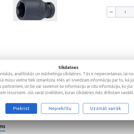
Sīkdatnes
iskās, analītiskās un mārketinga sīkdatnes. Tās ir nepieciešamas, lai n
kā mūsu vietne tiek izmantota. Mēs arī sniedzam informāciju par to, kā j
 partneriem, un tie var savienot šo informāciju ar citu informāciju, ko jūs
iem resursiem. Jūs varat izvēlēties, kuras sīkdatnes mēs drīkstam savākt.
Piekrist
Nepiekrītu
Uzzināt vairāk
ems