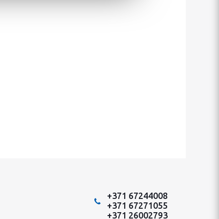
+371 67244008
+371 67271055
+371 26002793