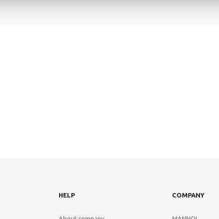
HELP
COMPANY
About company
MANNOL