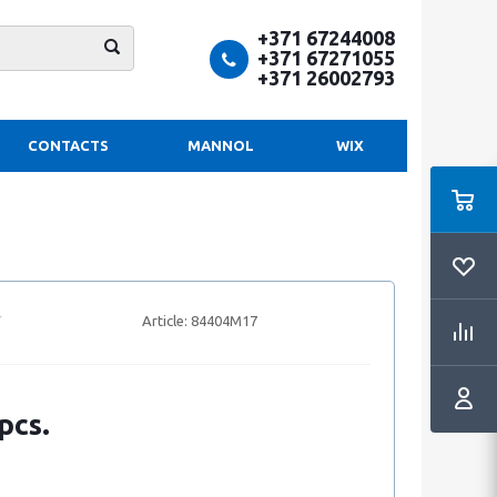
+371 67244008
+371 67271055
+371 26002793
CONTACTS
MANNOL
WIX
Article:
84404M17
pcs.