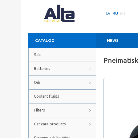
LV
RU
EN
CATALOG
NEWS
Sale
Pneimatis
Batteries
Oils
Coolant fluids
Filters
Car care products
Screenwash liquides