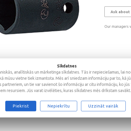
Ask about 
Our managers wi
Sīkdatnes
iskās, analītiskās un mārketinga sīkdatnes. Tās ir nepieciešamas, lai n
kā mūsu vietne tiek izmantota. Mēs arī sniedzam informāciju par to, kā j
 partneriem, un tie var savienot šo informāciju ar citu informāciju, ko jūs
iem resursiem. Jūs varat izvēlēties, kuras sīkdatnes mēs drīkstam savākt.
Piekrist
Nepiekrītu
Uzzināt vairāk