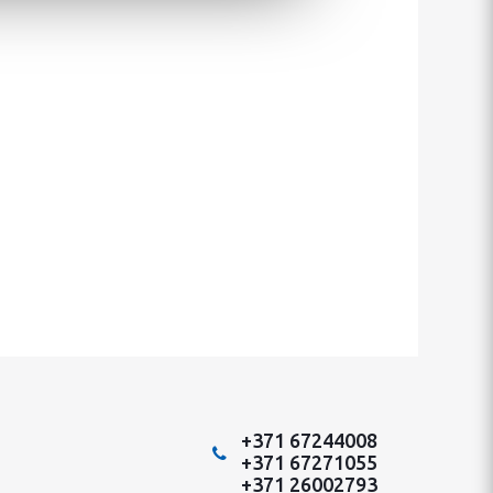
+371 67244008
+371 67271055
+371 26002793