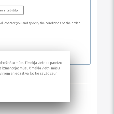
availability
ll contact you and specify the conditions of the order
odrošinātu mūsu tīmekļa vietnes pareizu
ūs izmantojat mūsu tīmekļa vietni mūsu
 viņiem sniedzat vai ko tie savāc caur