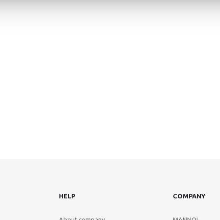
HELP
COMPANY
About company
MANNOL