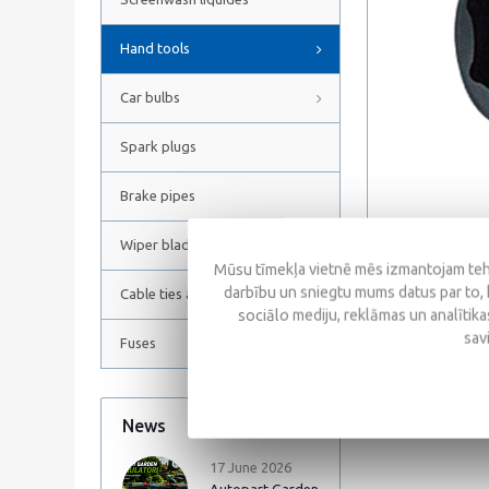
Hand tools
Car bulbs
Spark plugs
Brake pipes
Wiper blades
Mūsu tīmekļa vietnē mēs izmantojam tehn
darbību un sniegtu mums datus par to, 
Cable ties and Hose clamps
sociālo mediju, reklāmas un analītikas
Reviews
sav
Fuses
News
All news
17 June 2026