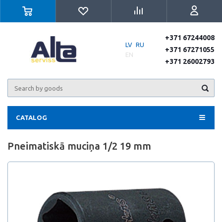
+371 67244008
LV
RU
+371 67271055
EN
+371 26002793
CATALOG
Pneimatiskā muciņa 1/2 19 mm