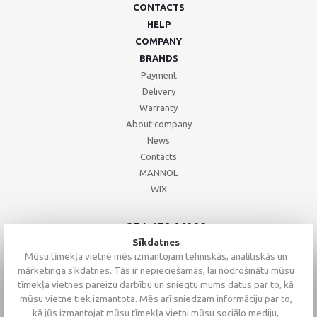
CONTACTS
HELP
COMPANY
BRANDS
Payment
Delivery
Warranty
About company
News
Contacts
MANNOL
WIX
+371 67244008
+371 67271055
Sīkdatnes
+371 26002793
Mūsu tīmekļa vietnē mēs izmantojam tehniskās, analītiskās un
mārketinga sīkdatnes. Tās ir nepieciešamas, lai nodrošinātu mūsu
tīmekļa vietnes pareizu darbību un sniegtu mums datus par to, kā
mūsu vietne tiek izmantota. Mēs arī sniedzam informāciju par to,
kā jūs izmantojat mūsu tīmekļa vietni mūsu sociālo mediju,