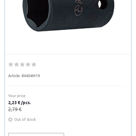
Article:
84404M19
Your price
2,23 € /pcs.
2,79 €
Out of stock