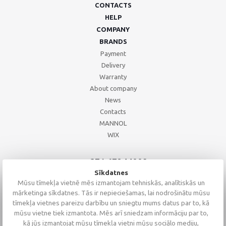
CONTACTS
HELP
COMPANY
BRANDS
Payment
Delivery
Warranty
About company
News
Contacts
MANNOL
WIX
+371 67244008
+371 67271055
Sīkdatnes
+371 26002793
Mūsu tīmekļa vietnē mēs izmantojam tehniskās, analītiskās un
mārketinga sīkdatnes. Tās ir nepieciešamas, lai nodrošinātu mūsu
tīmekļa vietnes pareizu darbību un sniegtu mums datus par to, kā
mūsu vietne tiek izmantota. Mēs arī sniedzam informāciju par to,
kā jūs izmantojat mūsu tīmekļa vietni mūsu sociālo mediju,