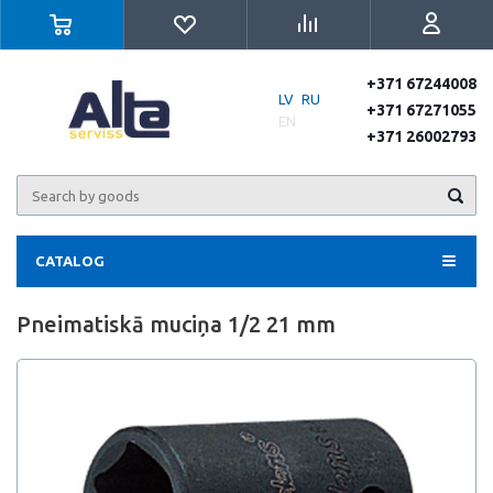
+371 67244008
LV
RU
+371 67271055
EN
+371 26002793
CATALOG
Pneimatiskā muciņa 1/2 21 mm