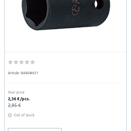
Article:
84404M21
Your price
2,36 € /pcs.
2,95 €
Out of stock