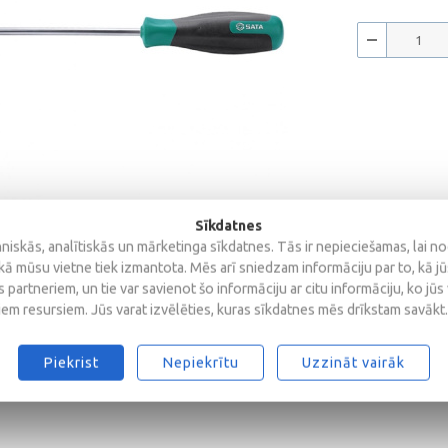
Sīkdatnes
iskās, analītiskās un mārketinga sīkdatnes. Tās ir nepieciešamas, lai n
kā mūsu vietne tiek izmantota. Mēs arī sniedzam informāciju par to, kā j
 partneriem, un tie var savienot šo informāciju ar citu informāciju, ko jūs
Reviews
iem resursiem. Jūs varat izvēlēties, kuras sīkdatnes mēs drīkstam savākt.
Piekrist
Nepiekrītu
Uzzināt vairāk
d tempered