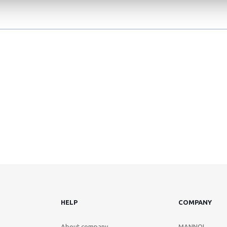
HELP
COMPANY
About company
MANNOL