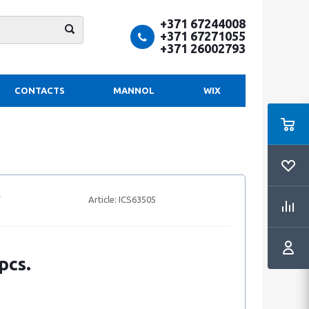
+371 67244008
+371 67271055
+371 26002793
CONTACTS
MANNOL
WIX
Article:
ICS63505
pcs.