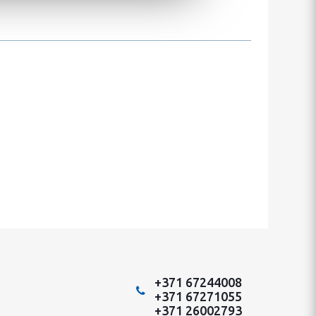
+371 67244008
+371 67271055
+371 26002793