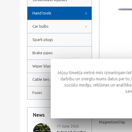
Hand tools
Car bulbs
Spark plugs
Brake pipes
Wiper blades
Mūsu tīmekļa vietnē mēs izmantojam tehn
darbību un sniegtu mums datus par to, 
Cable ties and Hose clamps
sociālo mediju, reklāmas un analītikas
Description
sav
Fuses
Material CrV
News
All news
Fully hardened an
Magnetized tip
17 June 2026