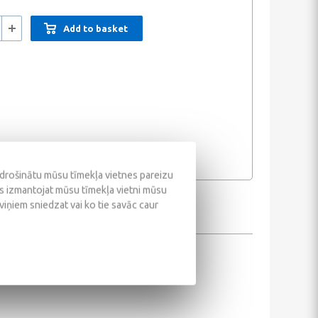
Add to basket
odrošinātu mūsu tīmekļa vietnes pareizu
ūs izmantojat mūsu tīmekļa vietni mūsu
 viņiem sniedzat vai ko tie savāc caur