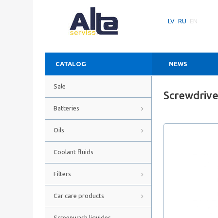
LV
RU
EN
CATALOG
NEWS
Sale
Screwdrive
Batteries
Oils
Coolant fluids
Filters
Car care products
Screenwash liquides