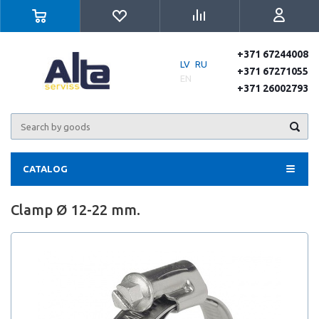
+371 67244008
LV
RU
+371 67271055
EN
+371 26002793
CATALOG
Clamp Ø 12-22 mm.