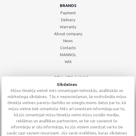
BRANDS
Payment
Delivery
Warranty
About company
News
Contacts
MANNOL
WIX
+371 67244008
+371 67271055
Sīkdatnes
+371 26002793
Mūsu tīmekļa vietnē mēs izmantojam tehniskās, analītiskās un
mārketinga sīkdatnes. Tās ir nepieciešamas, lai nodrošinātu mūsu
tīmekļa vietnes pareizu darbību un sniegtu mums datus par to, kā
mūsu vietne tiek izmantota. Mēs arī sniedzam informāciju par to,
kā jūs izmantojat mūsu tīmekļa vietni mūsu sociālo mediju,
reklāmas un analītikas partneriem, un tie var savienot šo
informāciju ar citu informāciju, ko jūs viņiem sniedzat vai ko tie
savāc caur saviem resursiem. Jūs varat izvēlēties, kuras sīkdatnes