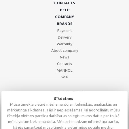
CONTACTS
HELP
COMPANY
BRANDS
Payment
Delivery
Warranty
About company
News
Contacts
MANNOL
WIX
+371 67244008
+371 67271055
Sīkdatnes
+371 26002793
Mūsu tīmekļa vietnē mēs izmantojam tehniskās, analītiskās un
mārketinga sīkdatnes. Tās ir nepieciešamas, lai nodrošinātu mūsu
tīmekļa vietnes pareizu darbību un sniegtu mums datus par to, kā
mūsu vietne tiek izmantota. Mēs arī sniedzam informāciju par to,
kā jūs izmantojat mūsu tīmekļa vietni mūsu sociālo mediju,