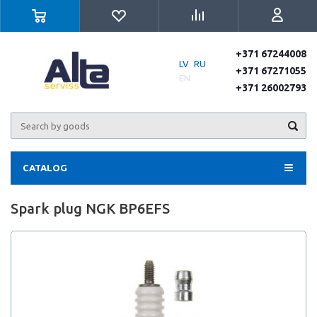
+371 67244008
LV
RU
+371 67271055
EN
+371 26002793
CATALOG
Spark plug NGK BP6EFS