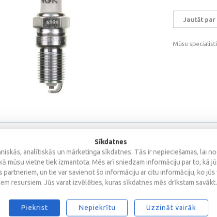
Jautāt par
Mūsu specialist
Sīkdatnes
iskās, analītiskās un mārketinga sīkdatnes. Tās ir nepieciešamas, lai n
kā mūsu vietne tiek izmantota. Mēs arī sniedzam informāciju par to, kā j
 partneriem, un tie var savienot šo informāciju ar citu informāciju, ko jūs
iem resursiem. Jūs varat izvēlēties, kuras sīkdatnes mēs drīkstam savākt.
Piekrist
Nepiekrītu
Uzzināt vairāk