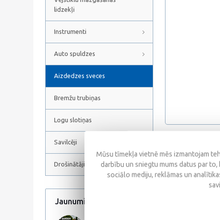
lidzekļi
Instrumenti
Auto spuldzes
Aizdedzes sveces
Bremžu trubiņas
Logu slotiņas
Savilcēji
Atsauksmes
Mūsu tīmekļa vietnē mēs izmantojam tehn
darbību un sniegtu mums datus par to, 
Drošinātāji
sociālo mediju, reklāmas un analītikas
sav
Jaunumi
Visi jaunumi