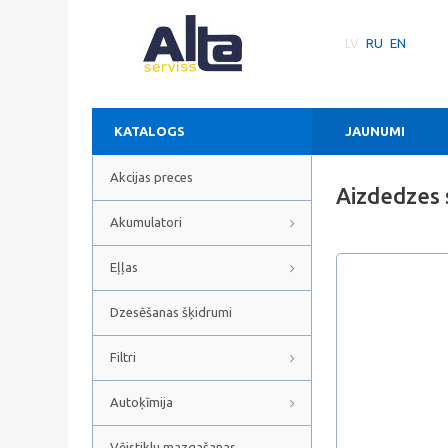
LV
RU
EN
KATALOGS
JAUNUMI
Akcijas preces
Aizdedzes
Akumulatori
Eļļas
Dzesēšanas šķidrumi
Filtri
Autoķīmija
Vējstiklu mazgašanas