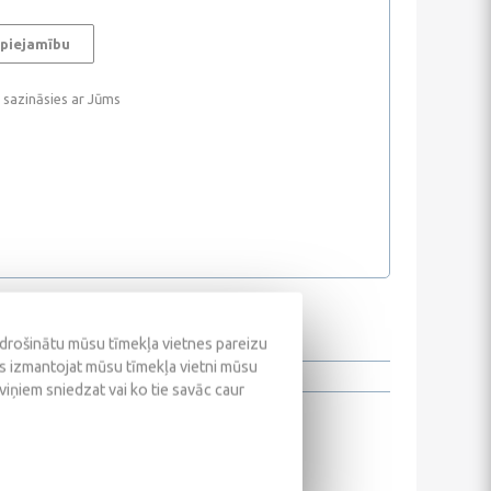
 piejamību
i sazināsies ar Jūms
odrošinātu mūsu tīmekļa vietnes pareizu
ūs izmantojat mūsu tīmekļa vietni mūsu
 viņiem sniedzat vai ko tie savāc caur