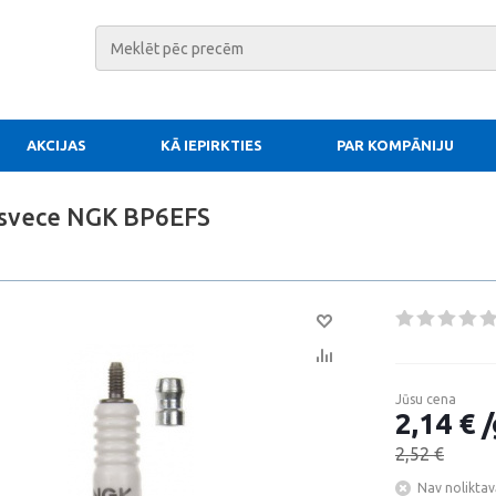
AKCIJAS
KĀ IEPIRKTIES
PAR KOMPĀNIJU
 svece NGK BP6EFS
Jūsu cena
2,14 € /
2,52 €
Nav noliktav