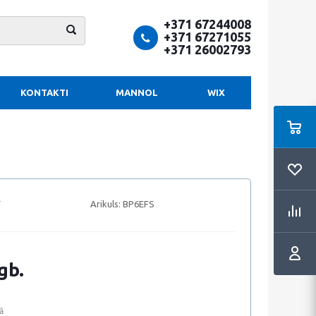
+371 67244008
+371 67271055
+371 26002793
KONTAKTI
MANNOL
WIX
Arikuls:
BP6EFS
gb.
ā