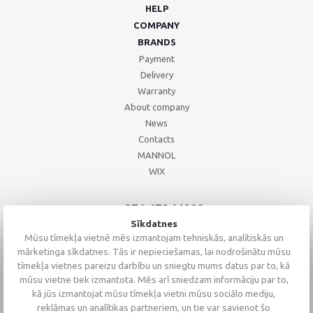
HELP
COMPANY
BRANDS
Payment
Delivery
Warranty
About company
News
Contacts
MANNOL
WIX
+371 67244008
+371 67271055
Sīkdatnes
+371 26002793
Mūsu tīmekļa vietnē mēs izmantojam tehniskās, analītiskās un
mārketinga sīkdatnes. Tās ir nepieciešamas, lai nodrošinātu mūsu
tīmekļa vietnes pareizu darbību un sniegtu mums datus par to, kā
mūsu vietne tiek izmantota. Mēs arī sniedzam informāciju par to,
kā jūs izmantojat mūsu tīmekļa vietni mūsu sociālo mediju,
reklāmas un analītikas partneriem, un tie var savienot šo