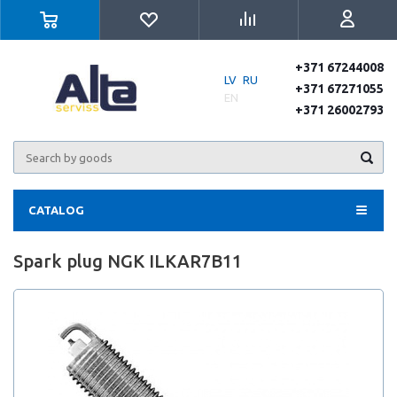
+371 67244008
LV
RU
+371 67271055
EN
+371 26002793
CATALOG
Spark plug NGK ILKAR7B11