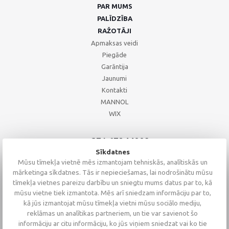
PAR MUMS
PALĪDZĪBA
RAŽOTĀJI
Apmaksas veidi
Piegāde
Garāntija
Jaunumi
Kontakti
MANNOL
WIX
+371 67244008
+371 67271055
Sīkdatnes
+371 26002793
Mūsu tīmekļa vietnē mēs izmantojam tehniskās, analītiskās un
mārketinga sīkdatnes. Tās ir nepieciešamas, lai nodrošinātu mūsu
tīmekļa vietnes pareizu darbību un sniegtu mums datus par to, kā
mūsu vietne tiek izmantota. Mēs arī sniedzam informāciju par to,
kā jūs izmantojat mūsu tīmekļa vietni mūsu sociālo mediju,
reklāmas un analītikas partneriem, un tie var savienot šo
informāciju ar citu informāciju, ko jūs viņiem sniedzat vai ko tie