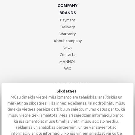
COMPANY
BRANDS
Payment
Delivery
Warranty
About company
News
Contacts
MANNOL
WIX
+371 67244008
+371 67271055
Sīkdatnes
+371 26002793
Mūsu tīmekļa vietnē mēs izmantojam tehniskās, analītiskās un
mārketinga sīkdatnes. Tās ir nepieciešamas, lai nodrošinātu mūsu
tīmekļa vietnes pareizu darbību un sniegtu mums datus par to, kā
mūsu vietne tiek izmantota. Mēs arī sniedzam informāciju par to,
kā jūs izmantojat mūsu tīmekļa vietni mūsu sociālo mediju,
reklāmas un analītikas partneriem, un tie var savienot šo
informāciju ar citu informāciju, ko jūs viņiem sniedzat vai ko tie