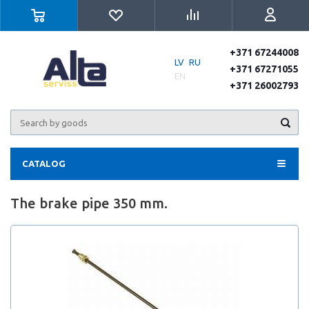
+371 67244008
LV
RU
+371 67271055
EN
+371 26002793
CATALOG
The brake pipe 350 mm.