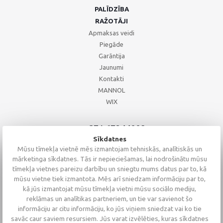
PALĪDZĪBA
RAŽOTĀJI
Apmaksas veidi
Piegāde
Garāntija
Jaunumi
Kontakti
MANNOL
WIX
+371 67244008
+371 67271055
Sīkdatnes
+371 26002793
Mūsu tīmekļa vietnē mēs izmantojam tehniskās, analītiskās un
mārketinga sīkdatnes. Tās ir nepieciešamas, lai nodrošinātu mūsu
tīmekļa vietnes pareizu darbību un sniegtu mums datus par to, kā
mūsu vietne tiek izmantota. Mēs arī sniedzam informāciju par to,
kā jūs izmantojat mūsu tīmekļa vietni mūsu sociālo mediju,
reklāmas un analītikas partneriem, un tie var savienot šo
informāciju ar citu informāciju, ko jūs viņiem sniedzat vai ko tie
savāc caur saviem resursiem. Jūs varat izvēlēties, kuras sīkdatnes