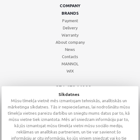
COMPANY
BRANDS
Payment
Delivery
Warranty
About company
News
Contacts
MANNOL
WIX
+371 67244008
+371 67271055
Sīkdatnes
+371 26002793
Mūsu tīmekļa vietnē mēs izmantojam tehniskās, analītiskās un
mārketinga sīkdatnes. Tās ir nepieciešamas, lai nodrošinātu mūsu
tīmekļa vietnes pareizu darbību un sniegtu mums datus par to, kā
mūsu vietne tiek izmantota. Mēs arī sniedzam informāciju par to,
kā jūs izmantojat mūsu tīmekļa vietni mūsu sociālo mediju,
reklāmas un analītikas partneriem, un tie var savienot šo
informāciju ar citu informāciju, ko jūs viņiem sniedzat vai ko tie