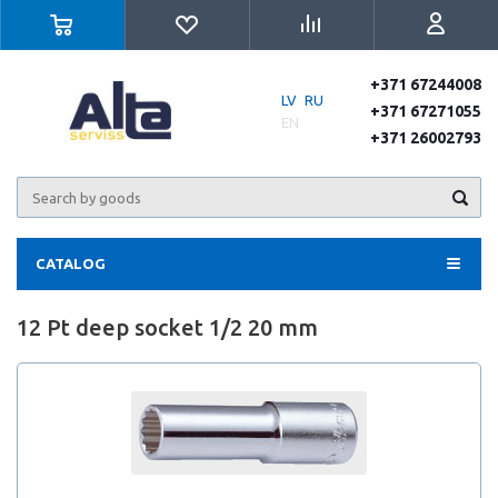
+371 67244008
LV
RU
+371 67271055
EN
+371 26002793
CATALOG
12 Pt deep socket 1/2 20 mm