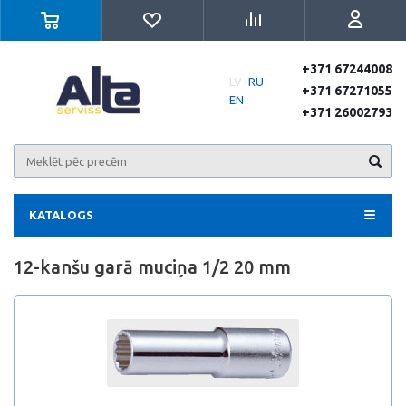
+371 67244008
LV
RU
+371 67271055
EN
+371 26002793
KATALOGS
12-kanšu garā muciņa 1/2 20 mm