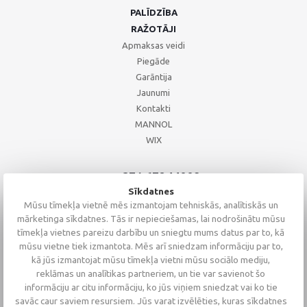
PALĪDZĪBA
RAŽOTĀJI
Apmaksas veidi
Piegāde
Garāntija
Jaunumi
Kontakti
MANNOL
WIX
+371 67244008
+371 67271055
Sīkdatnes
+371 26002793
Mūsu tīmekļa vietnē mēs izmantojam tehniskās, analītiskās un
mārketinga sīkdatnes. Tās ir nepieciešamas, lai nodrošinātu mūsu
tīmekļa vietnes pareizu darbību un sniegtu mums datus par to, kā
mūsu vietne tiek izmantota. Mēs arī sniedzam informāciju par to,
kā jūs izmantojat mūsu tīmekļa vietni mūsu sociālo mediju,
reklāmas un analītikas partneriem, un tie var savienot šo
informāciju ar citu informāciju, ko jūs viņiem sniedzat vai ko tie
savāc caur saviem resursiem. Jūs varat izvēlēties, kuras sīkdatnes