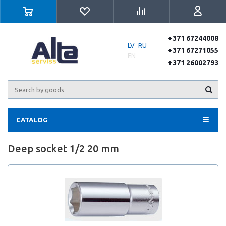
+371 67244008
LV
RU
+371 67271055
EN
+371 26002793
CATALOG
Deep socket 1/2 20 mm