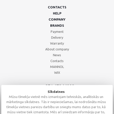
CONTACTS
HELP
COMPANY
BRANDS
Payment
Delivery
Warranty
About company
News
Contacts
MANNOL
WIX
+371 67244008
+371 67271055
Sīkdatnes
+371 26002793
Mūsu tīmekļa vietnē mēs izmantojam tehniskās, analītiskās un
mārketinga sīkdatnes. Tās ir nepieciešamas, lai nodrošinātu mūsu
tīmekļa vietnes pareizu darbību un sniegtu mums datus par to, kā
mūsu vietne tiek izmantota. Mēs arī sniedzam informāciju par to,