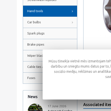
Hand tools
Car bulbs
Spark plugs
Brake pipes
Wiper blades
Mūsu tīmekļa vietnē mēs izmantojam tehn
darbību un sniegtu mums datus par to, 
Cable ties and Hose clamps
sociālo mediju, reklāmas un analītikas
Reviews
sav
Fuses
News
All news
Associated it
17 June 2026