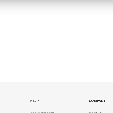
HELP
COMPANY
About company
MANNOL