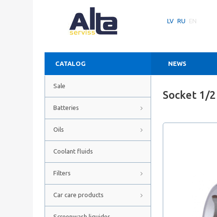
LV
RU
EN
CATALOG
NEWS
Sale
Socket 1/
Batteries
Oils
Coolant fluids
Filters
Car care products
Screenwash liquides