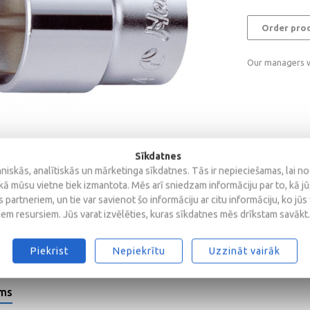
Order pro
Our managers wi
Sīkdatnes
iskās, analītiskās un mārketinga sīkdatnes. Tās ir nepieciešamas, lai n
kā mūsu vietne tiek izmantota. Mēs arī sniedzam informāciju par to, kā j
 partneriem, un tie var savienot šo informāciju ar citu informāciju, ko jūs
iem resursiem. Jūs varat izvēlēties, kuras sīkdatnes mēs drīkstam savākt.
Piekrist
Nepiekrītu
Uzzināt vairāk
ems