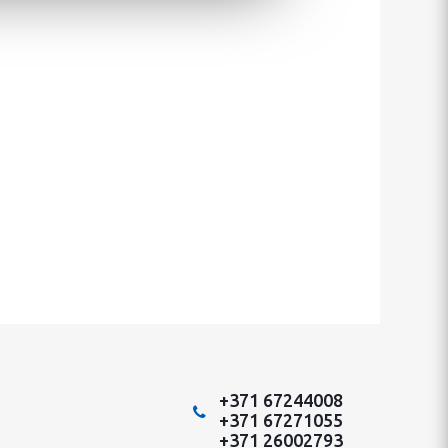
+371 67244008
+371 67271055
+371 26002793